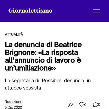
ATTUALITÀ
La denuncia di Beatrice
Brignone: «La risposta
Tutti gli articoli
all’annuncio di lavoro è
un’umiliazione»
Chi siamo
La segretaria di 'Possibile' denuncia un
attacco sessista
Contatti
Redazione
0
0
5 Dic 2020