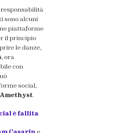
è responsabilità
ti sono alcuni
une piattaforme
 il principio
prire le danze,
s
, ora
obile con
uò
aforme social,
Amethyst
.
ial è fallita
am Casarin
e