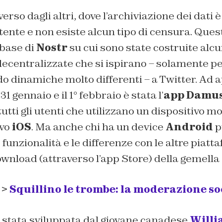
erso dagli altri, dove l’archiviazione dei dati 
utente e non esiste alcun tipo di censura. Ques
 base di
Nostr
su cui sono state costruite alc
 decentralizzate che si ispirano – solamente per
do dinamiche molto differenti – a Twitter. Ad a
 31 gennaio e il 1° febbraio è stata l’
app Damu
tutti gli utenti che utilizzano un dispositivo m
ivo
iOS
. Ma anche chi ha un device
Android
p
funzionalità e le differenze con le altre piatt
ownload (attraverso l’app Store) della gemella
 >
Squillino le trombe: la moderazione soc
è stata sviluppata dal giovane canadese
Willi