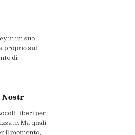
sey in un suo
a proprio sul
anto di
u Nostr
colli liberi per
izzate. Ma quali
er il momento,