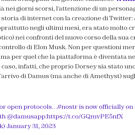
ià nei giorni scorsi, l’attenzione di un persona
a storia di internet con la creazione di Twitter:
prattutto negli ultimi mesi, era stato molto cr
ico) nei confronti del nuovo corso della sua c
l controllo di Elon Musk. Non per questioni m
 ma per quel che la piattaforma è diventata ne
caso, infatti, che proprio Dorsey sia stato uno
l’arrivo di Damus (ma anche di Amethyst) sugl
for open protocols…
#nostr
is now officially on
ith
@damusapp
:
https://t.co/GQmvPE5nfX
k)
January 31, 2023