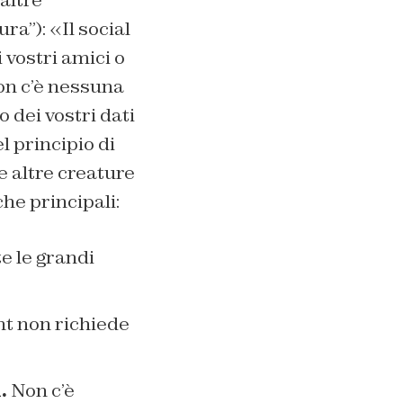
altre
ra”): «Il social
 vostri amici o
non c’è nessuna
 dei vostri dati
l principio di
e altre creature
iche principali:
e le grandi
nt non richiede
.
Non c’è