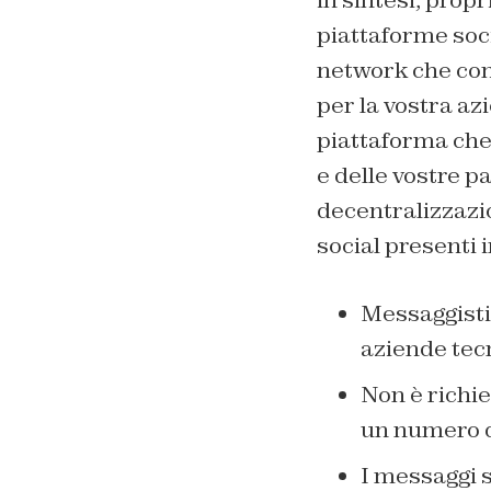
in sintesi, propr
piattaforme soci
network che contr
per la vostra az
piattaforma che 
e delle vostre p
decentralizzazio
social presenti in
Messaggisti
aziende tecn
Non è richie
un numero d
I messaggi s