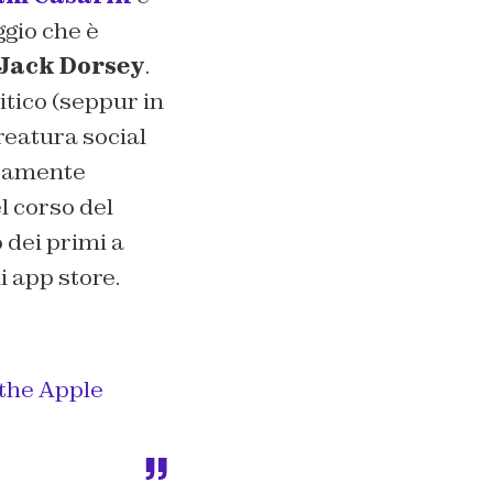
ggio che è
Jack Dorsey
.
itico (seppur in
reatura social
eramente
l corso del
 dei primi a
i app store.
 the Apple