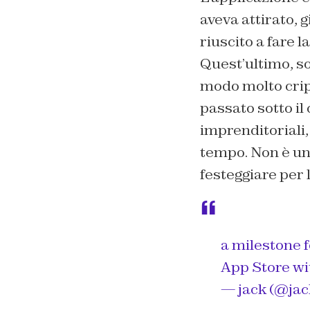
aveva attirato, g
riuscito a fare l
Quest’ultimo, so
modo molto cript
passato sotto i
imprenditoriali,
tempo. Non è un 
festeggiare per 
a milestone 
App Store w
— jack (@jac