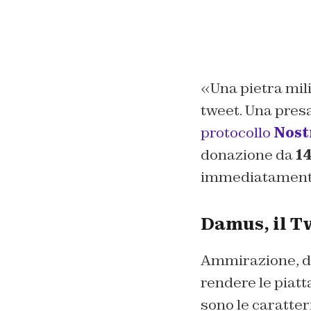
«Una pietra mili
tweet. Una presa
protocollo
Nost
donazione da
14
immediatamente a
Damus, il Tw
Ammirazione, don
rendere le piatt
sono le caratter