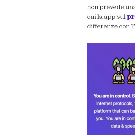
non prevede una
cui la app sul
pr
differenze con T