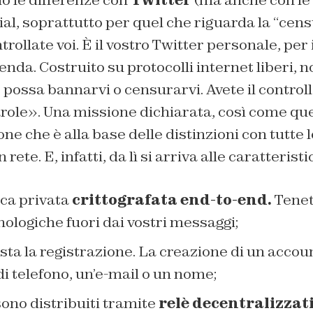
io le differenze con
Twitter
(ma anche con le 
al, soprattutto per quel che riguarda la “censu
ollate voi. È il vostro Twitter personale, per i
ienda. Costruito su protocolli internet liberi, 
possa bannarvi o censurarvi. Avete il controllo
arole». Una missione dichiarata, così come que
ne che è alla base delle distinzioni con tutte l
 rete. E, infatti, da lì si arriva alle caratterist
ca privata
crittografata end-to-end.
Tenet
ologiche fuori dai vostri messaggi;
sta la registrazione. La creazione di un accou
i telefono, un’e-mail o un nome;
ono distribuiti tramite
relè decentralizzati