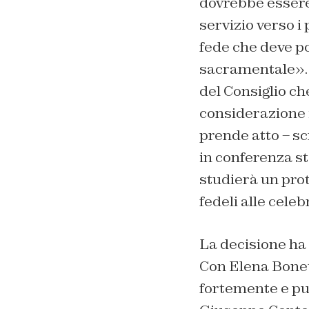
dovrebbe essere c
servizio verso i
fede che deve pot
sacramentale». 
del Consiglio ch
considerazione i
prende atto – sc
in conferenza st
studierà un pro
fedeli alle cele
La decisione ha 
Con Elena Bonett
fortemente e pu