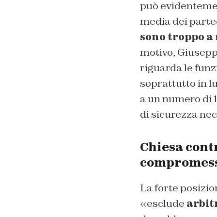
può evidentement
media dei parteci
sono troppo a 
motivo, Giusepp
riguarda le funz
soprattutto in lu
a un numero di 1
di sicurezza nec
Chiesa contr
compromes
La forte posizio
«esclude
arbit