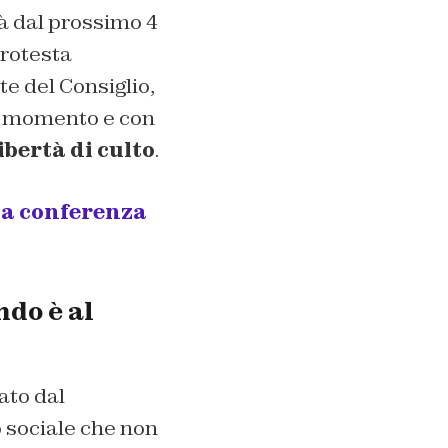
rà dal prossimo 4
protesta
e del Consiglio,
to momento e con
ibertà di culto
.
na conferenza
ndo è al
ato dal
o sociale che non