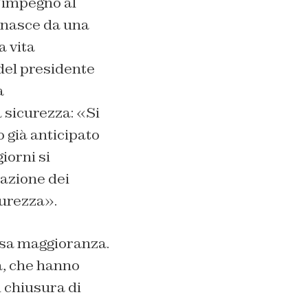
l’impegno al
, nasce da una
a vita
del presidente
a
a sicurezza: «Si
 già anticipato
iorni si
azione dei
curezza».
essa maggioranza.
a, che hanno
 chiusura di