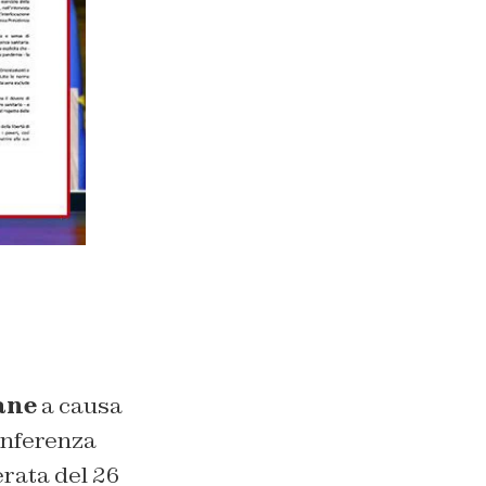
iane
a causa
onferenza
erata del 26