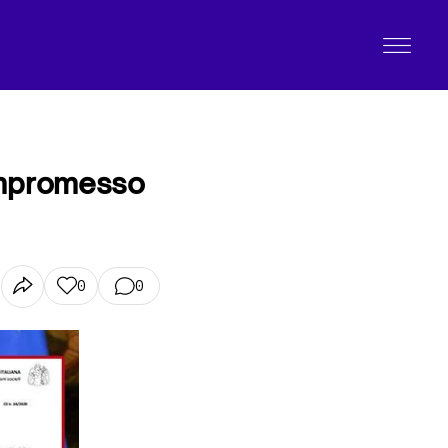
Compromesso
0
0