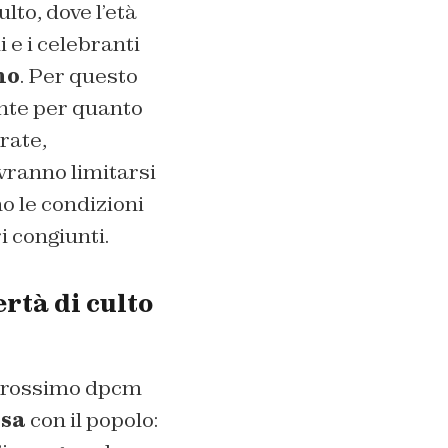
lto, dove l’età
i e i celebranti
no
. Per questo
nte per quanto
rate,
ovranno limitarsi
no le condizioni
i congiunti.
ertà di culto
l prossimo dpcm
sa
con il popolo: