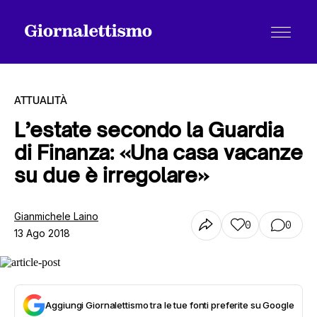
ATTUALITÀ
L’estate secondo la Guardia
di Finanza: «Una casa vacanze
Tutti gli articoli
su due è irregolare»
Chi siamo
Gianmichele Laino
0
0
13 Ago 2018
Contatti
Aggiungi Giornalettismo tra le tue fonti preferite su Google