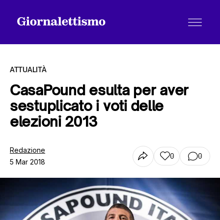
ATTUALITÀ
CasaPound esulta per aver
sestuplicato i voti delle
Tutti gli articoli
elezioni 2013
Chi siamo
Redazione
0
0
5 Mar 2018
Contatti