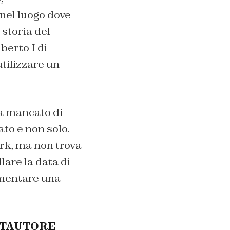
nel luogo dove
storia del
berto I di
tilizzare un
ha mancato di
ato e non solo.
ork, ma non trova
lare la data di
limentare una
NTAUTORE