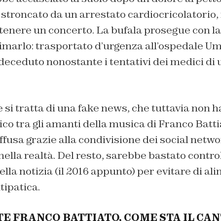
troncato da un arrestato cardiocricolatorio, 
enere un concerto. La bufala prosegue con la 
nimarlo: trasportato d’urgenza all’ospedale Um
ceduto nonostante i tentativi dei medici di u
si tratta di una fake news, che tuttavia non 
ico tra gli amanti della musica di Franco Batti
diffusa grazie alla condivisione dei social netw
nella realtà. Del resto, sarebbe bastato control
lla notizia (il 2016 appunto) per evitare di a
tipatica.
E FRANCO BATTIATO, COME STA IL CA