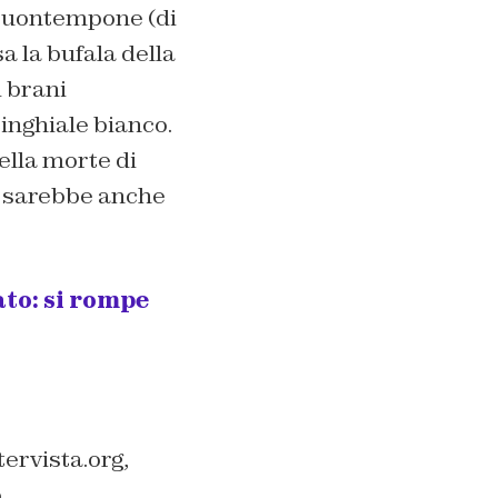
o buontempone (di
sa la bufala della
i brani
inghiale bianco.
ella morte di
 E sarebbe anche
ato: si rompe
ervista.org,
,