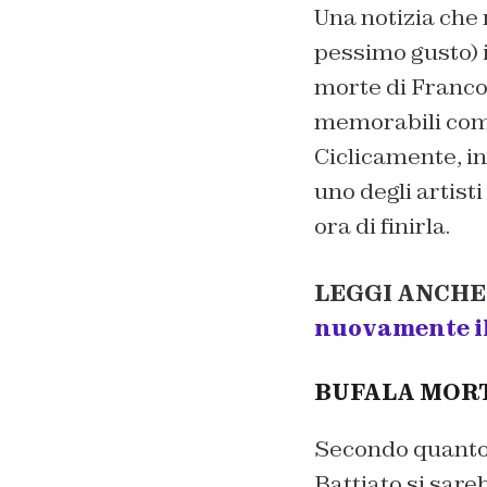
Una notizia che 
pessimo gusto) in
morte di Franco 
memorabili come 
Ciclicamente, i
uno degli artist
ora di finirla.
LEGGI ANCHE
nuovamente i
BUFALA MORT
Secondo quanto 
Battiato si sare