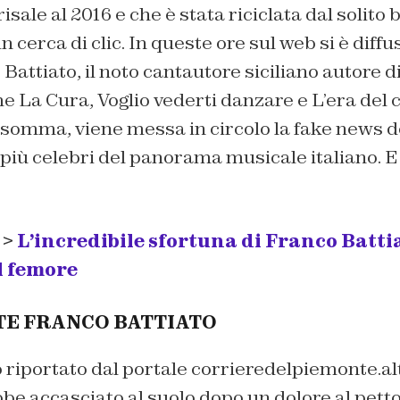
risale al 2016 e che è stata riciclata dal solit
 cerca di clic. In queste ore sul web si è diffu
Battiato, il noto cantautore siciliano autore d
La Cura, Voglio vederti danzare e L’era del c
nsomma, viene messa in circolo la fake news d
i più celebri del panorama musicale italiano.
 >
L’incredibile sfortuna di Franco Batti
l femore
E FRANCO BATTIATO
riportato dal portale corrieredelpiemonte.alt
bbe accasciato al suolo dopo un dolore al petto