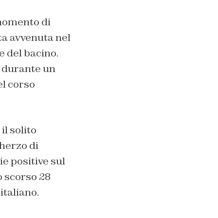
momento di
uta avvenuta nel
e del bacino.
, durante un
el corso
il solito
herzo di
ie positive sul
o scorso 28
taliano.