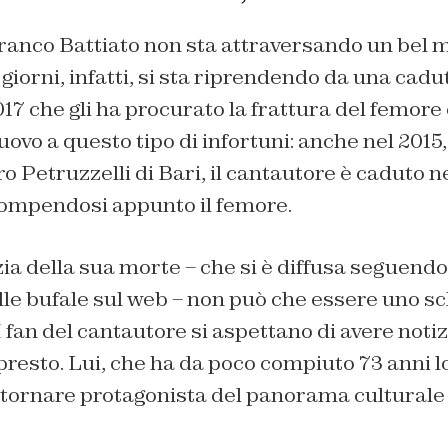
anco Battiato non sta attraversando un bel 
 giorni, infatti, si sta riprendendo da una cad
7 che gli ha procurato la frattura del femore 
uovo a questo tipo di infortuni: anche nel 2015
ro Petruzzelli di Bari, il cantautore è caduto n
 rompendosi appunto il femore.
zia della sua morte – che si è diffusa seguendo 
e bufale sul web – non può che essere uno sc
 fan del cantautore si aspettano di avere notiz
ù presto. Lui, che ha da poco compiuto 73 anni l
tornare protagonista del panorama culturale i