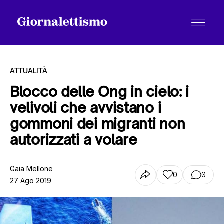
ATTUALITÀ
Blocco delle Ong in cielo: i
velivoli che avvistano i
Tutti gli articoli
gommoni dei migranti non
autorizzati a volare
Chi siamo
Gaia Mellone
0
0
27 Ago 2019
Contatti