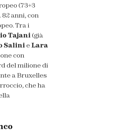
Europeo (73+3
a 82 anni, con
peo. Tra i
io Tajani
(già
 Salini
e
Lara
zione con
rd del milione di
ente a Bruxelles
rroccio, che ha
ella
enco