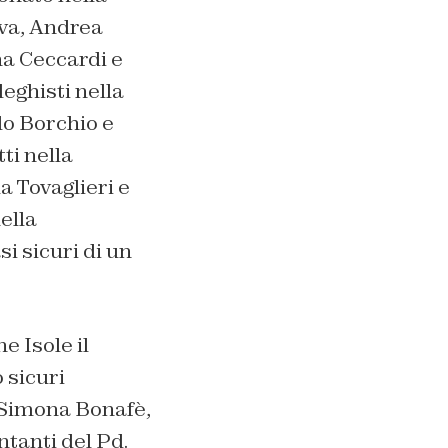
va, Andrea
na Ceccardi e
eghisti nella
lo Borchio e
ti nella
a Tovaglieri e
ella
i sicuri di un
e Isole il
 sicuri
o Simona Bonafè,
ntanti del Pd.