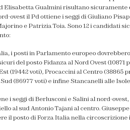
d Elisabetta Gualmini risultano sicuramente e
rd-ovest il Pd ottiene i seggi di Giuliano Pisapi
jorino e Patrizia Toia. Sono 12 i candidati sic
nto:
talia, i posti in Parlamento europeo dovrebbero
curi del posto Fidanza al Nord Ovest (10871 p
Est (19442 voti), Procaccini al Centro (38865 p
 Sud (86977 voti) e infine Stancanelli alle Isol
ene i seggi di Berlusconi e Salini al nord-ovest
iello al sud Antonio Tajani al centro. Giusepp
 il posto di Forza Italia nella circoscrizione i