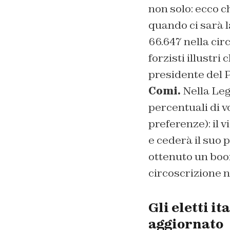
non solo: ecco ch
quando ci sarà la
66.647 nella cir
forzisti illustr
presidente del 
Comi.
Nella Leg
percentuali di v
preferenze): il 
e cederà il suo 
ottenuto un boo
circoscrizione n
Gli eletti i
aggiornato