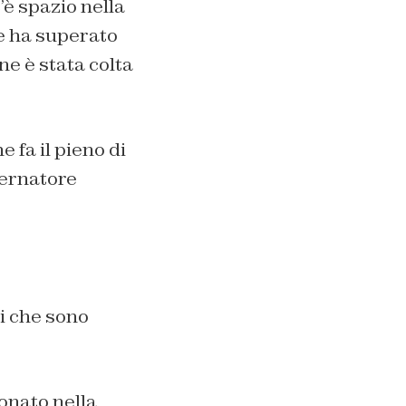
c’è spazio nella
he ha superato
e è stata colta
e fa il pieno di
vernatore
ti che sono
onato nella