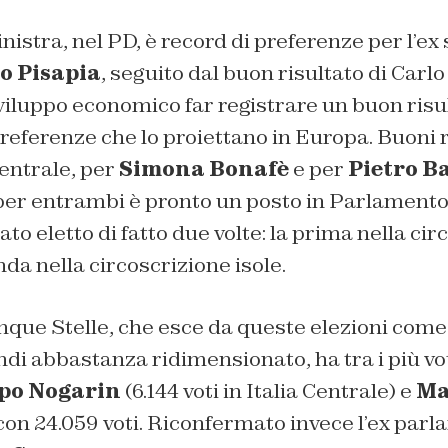
nistra, nel PD, è record di preferenze per l’ex
o Pisapia
, seguito dal buon risultato di Carlo
viluppo economico far registrare un buon risu
referenze che lo proiettano in Europa. Buoni ri
entrale, per
Simona Bonafè
e per
Pietro B
er entrambi è pronto un posto in Parlamento.
o eletto di fatto due volte: la prima nella cir
nda nella circoscrizione isole.
que Stelle, che esce da queste elezioni come 
ndi abbastanza ridimensionato, ha tra i più vot
ppo Nogarin
(6.144 voti in Italia Centrale) e
Ma
 con 24.059 voti. Riconfermato invece l’ex par