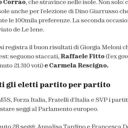
o Corrao
, che stravince nelle isole. Non solo: 
sole anche per l’elezione di Dino Giarrusso c
 le 100mila preferenze. La seconda occasion
nviato de Le Iene.
i registra il buon risultati di Giorgia Meloni ch
est: seguono staccati,
Raffaele Fitto
(l’ex go
nuto 21.310 voti)
e Carmela Rescigno.
i gli eletti partito per partito
S, Forza Italia, Fratelli d’Italia e SVP i parti
istare seggi al Parlamento europeo.
nuto 28 seggi: Annalisa Tardino e Francesca D