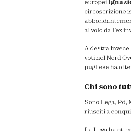
europei
Ignazi
circoscrizione i
abbondantemente
al volo dall’ex i
A destra invece s
voti nel Nord Ov
pugliese ha otte
Chi sono tutt
Sono Lega, Pd, M5
riusciti a conqu
La Lega ha otte