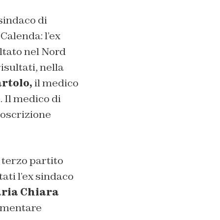
 sindaco di
 Calenda: l’ex
ltato nel Nord
sultati, nella
artolo,
il medico
 Il medico di
coscrizione
terzo partito
ati l’ex sindaco
ria Chiara
lamentare