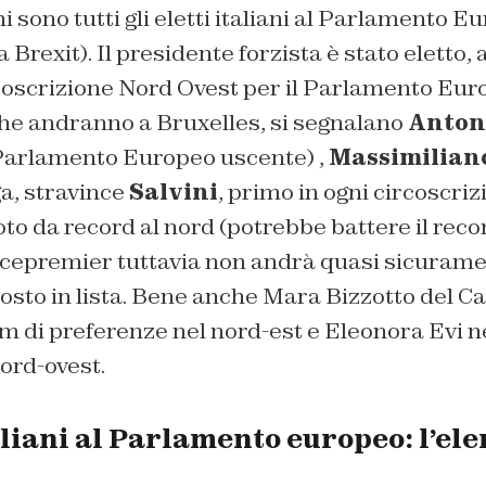
i sono tutti gli eletti italiani al Parlamento 
 Brexit). Il presidente forzista è stato eletto, 
coscrizione Nord Ovest per il Parlamento Euro
i che andranno a Bruxelles, si segnalano
Anton
Parlamento Europeo uscente) ,
Massimiliano
a, stravince
Salvini
, primo in ogni circoscri
oto da record al nord (potrebbe battere il reco
vicepremier tuttavia non andrà quasi sicuram
posto in lista. Bene anche Mara Bizzotto del Ca
m di preferenze nel nord-est e Eleonora Evi n
ord-ovest.
taliani al Parlamento europeo: l’el