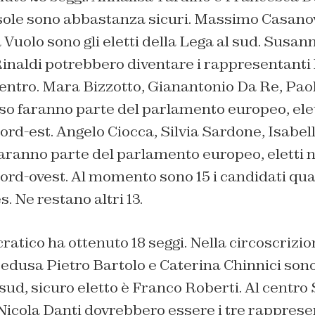
isole sono abbastanza sicuri. Massimo Casano
Vuolo sono gli eletti della Lega al sud. Susan
naldi potrebbero diventare i rappresentanti l
centro. Mara Bizzotto, Gianantonio Da Re, Pao
o faranno parte del parlamento europeo, elet
ord-est. Angelo Ciocca, Silvia Sardone, Isabell
aranno parte del parlamento europeo, eletti n
ord-ovest. Al momento sono 15 i candidati quas
. Ne restano altri 13.
ratico ha ottenuto 18 seggi. Nella circoscrizion
dusa Pietro Bartolo e Caterina Chinnici sono
l sud, sicuro eletto è Franco Roberti. Al centr
Nicola Danti dovrebbero essere i tre rapprese