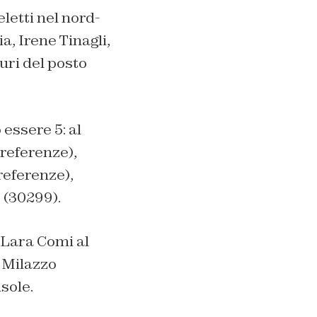
letti nel nord-
a, Irene Tinagli,
uri del posto
 essere 5: al
referenze),
referenze),
e (30299).
, Lara Comi al
e Milazzo
sole.