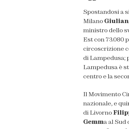
Spostandosi a si
Milano
Giulian
ministro dello s
Est con 73.080 p
circoscrizione c
di Lampedusa; p
Lampedusa è stat
centro e la seco
Il Movimento Cin
nazionale, e qui
di Livorno
Fili
Gemm
a al Sud