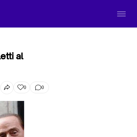
tti al
0
0