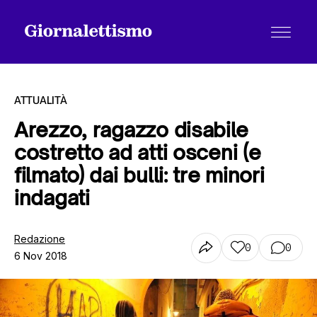
ATTUALITÀ
Arezzo, ragazzo disabile
costretto ad atti osceni (e
Tutti gli articoli
filmato) dai bulli: tre minori
indagati
Chi siamo
Redazione
0
0
6 Nov 2018
Contatti