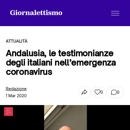
ATTUALITÀ
Andalusia, le testimonianze
degli italiani nell’emergenza
Tutti gli articoli
coronavirus
Chi siamo
Redazione
0
0
1 Mar 2020
Contatti