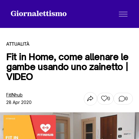
ATTUALITÀ
Fit in Home, come allenare le
gambe usando uno zainetto |
Tutti gli articoli
VIDEO
Chi siamo
FitINhub
0
0
28 Apr 2020
Contatti