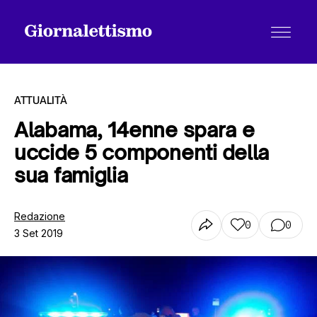
ATTUALITÀ
Alabama, 14enne spara e
uccide 5 componenti della
Tutti gli articoli
sua famiglia
Chi siamo
Redazione
0
0
3 Set 2019
Contatti