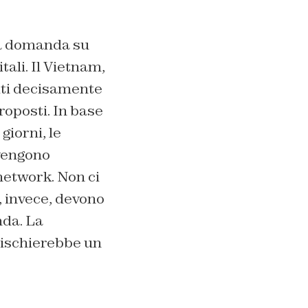
la domanda su
tali. Il Vietnam,
miti decisamente
roposti. In base
giorni, le
 vengono
 network. Non ci
, invece, devono
nda. La
rischierebbe un