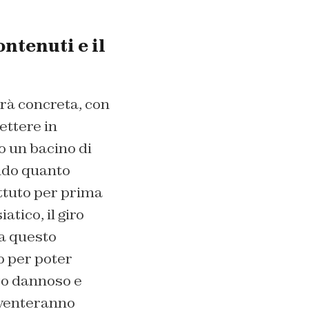
ontenuti e il
arà concreta, con
ettere in
o un bacino di
ondo quanto
ttuto per prima
atico, il giro
 a questo
o per poter
to dannoso e
diventeranno