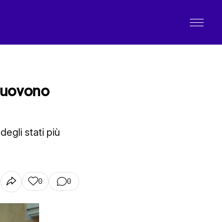
imuovono
egli stati più
0
0