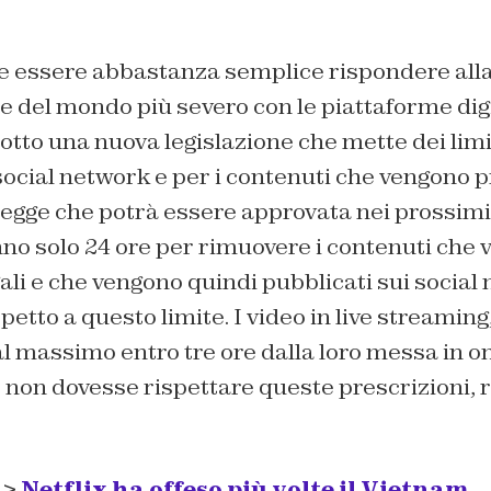
e essere abbastanza semplice rispondere al
se del mondo più severo con le piattaforme digi
odotto una nuova legislazione che mette dei li
 social network e per i contenuti che vengono p
egge che potrà essere approvata nei prossimi 
no solo 24 ore per rimuovere i contenuti che
gali e che vengono quindi pubblicati sui social
petto a questo limite. I video in live streaming
l massimo entro tre ore dalla loro messa in o
 non dovesse rispettare queste prescrizioni, 
 >
Netflix ha offeso più volte il Vietnam