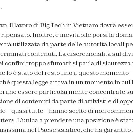
.
o, il lavoro di Big Tech in Vietnam dovrà esse
ipensato. Inoltre, è inevitabile porsi la do
rà utilizzata da parte delle autorità locali pe
erminati contenuti. La discrezionalità sul divie
 confini troppo sfumati: si parla di sicurezza 
me lo è stato del resto fino a questo momento
hé questa legge arriva in un momento in cui l
rano essere particolarmente concentrate sul 
sione di contenuti da parte di attivisti e di oppos
e – quasi tutte – hanno scelto di non comment
uters. L’unica a prendere una posizione è stat
fusissima nel Paese asiatico, che ha garantit