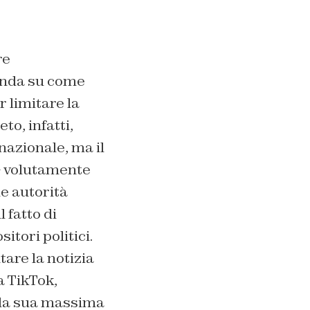
re
manda su come
r limitare la
to, infatti,
nazionale, ma il
 – volutamente
e autorità
fatto di
itori politici.
are la notizia
a TikTok,
o la sua massima