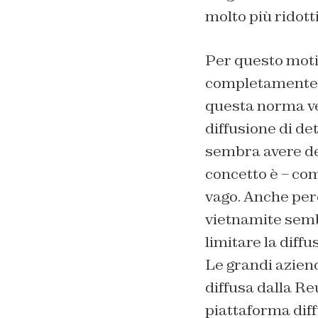
molto più ridotti
Per questo motiv
completamente r
questa norma ver
diffusione di det
sembra avere dei
concetto è – co
vago. Anche perc
vietnamite semb
limitare la diffu
Le grandi aziend
diffusa dalla Re
piattaforma dif