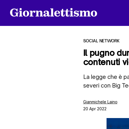
SOCIAL NETWORK
Il pugno du
contenuti vi
Tutti gli articoli
La legge che è pa
severi con Big T
Chi siamo
Gianmichele Laino
20 Apr 2022
Contatti