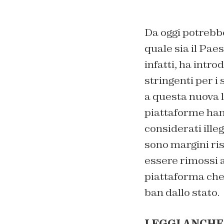
Da oggi potrebb
quale sia il Pae
infatti, ha intr
stringenti per i
a questa nuova l
piattaforme han
considerati ille
sono margini ris
essere rimossi a
piattaforma che
ban dallo stato.
LEGGI ANCHE