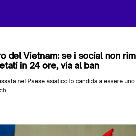
ro del Vietnam: se i social non r
etati in 24 ore, via al ban
ssata nel Paese asiatico lo candida a essere uno d
ech