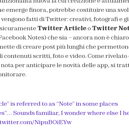
 funzionalità nuova la cui creazione è attualm
he emerge finora, potrebbe costituire una svol
 vengono fatti di Twitter: creativi, fotografi e g
 sicuramente
Twitter Article
o
Twitter No
acebook Notes) che sia – ancora non è chiaro 
ette di creare post più lunghi che permettono
i contenuti scritti, foto e video. Come rivelato
ta per anticipare le novità delle app, si trat
nitorare.
cle” is referred to as “Note” in some places
es”… Sounds familiar, I wonder where else I h
.twitter.com/NipuBOiEYw