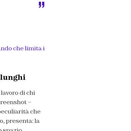
ando che limita i
 lunghi
lavoro di chi
screenshot –
eculiarità che
, presenta: la
lo spazio