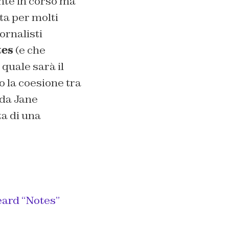
ente in corso ma
ta per molti
iornalisti
tes
(e che
quale sarà il
 la coesione tra
 da Jane
ta di una
eard “Notes”