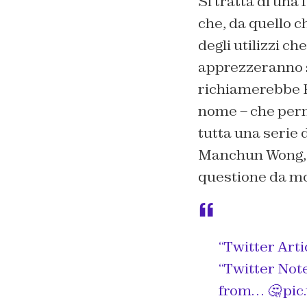
Si tratta di una
che, da quello c
degli utilizzi che
apprezzeranno
richiamerebbe F
nome – che perm
tutta una serie d
Manchun Wong, no
questione da mo
“Twitter Arti
“Twitter Not
from… 🤔
pic