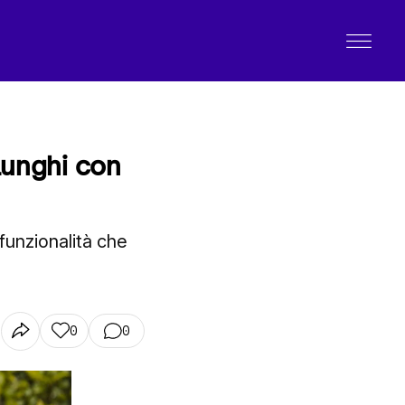
 lunghi con
 funzionalità che
0
0