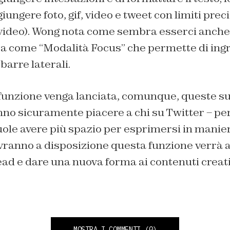
ungere foto, gif, video e tweet con limiti preci
n video). Wong nota come sembra esserci anche
ata come “Modalità Focus” che permette di in
barre laterali.
a funzione venga lanciata, comunque, queste s
nno sicuramente piacere a chi su Twitter – per
vuole avere più spazio per esprimersi in manie
avranno a disposizione questa funzione verrà
ead e dare una nuova forma ai contenuti creativ
MOSTRA I COMMENTI
(0)