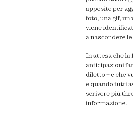
apposito per aggi
foto, una gif, u
viene identific
a nascondere le 
In attesa che l
anticipazioni fa
diletto – e che 
e quando tutti 
scrivere più thr
informazione.