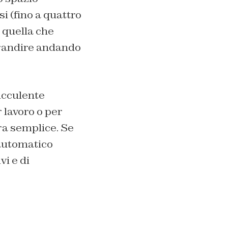
si (fino a quattro
 quella che
grandire andando
ucculente
 lavoro o per
ra semplice. Se
 automatico
i e di