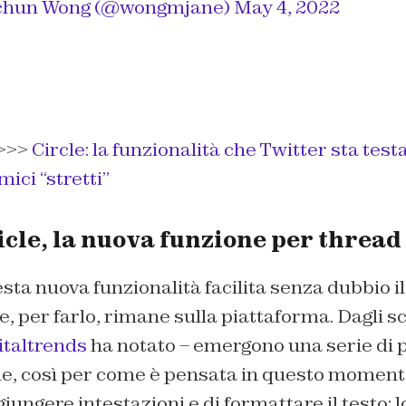
chun Wong (@wongmjane)
May 4, 2022
>>>
Circle: la funzionalità che Twitter sta test
mici “stretti”
icle, la nuova funzione per thread
sta nuova funzionalità facilita senza dubbio il 
 e, per farlo, rimane sulla piattaforma. Dagli 
italtrends
ha notato – emergono una serie di p
ne, così per come è pensata in questo momento
giungere intestazioni e di formattare il testo; 