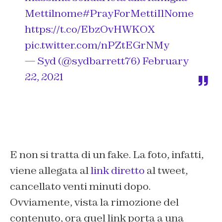
Mettilnome
#PrayForMettiIlNome
https://t.co/EbzOvHWKOX
pic.twitter.com/nPZtEGrNMy
— Syd (@sydbarrett76)
February
22, 2021
E non si tratta di un fake. La foto, infatti,
viene allegata al
link diretto
al tweet,
cancellato venti minuti dopo.
Ovviamente, vista la rimozione del
contenuto, ora quel link porta a una