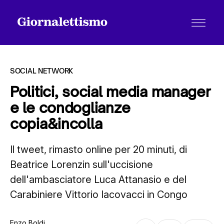
SOCIAL NETWORK
Politici, social media manager
e le condoglianze
Tutti gli articoli
copia&incolla
Il tweet, rimasto online per 20 minuti, di
Chi siamo
Beatrice Lorenzin sull'uccisione
dell'ambasciatore Luca Attanasio e del
Contatti
Carabiniere Vittorio Iacovacci in Congo
Enzo Boldi