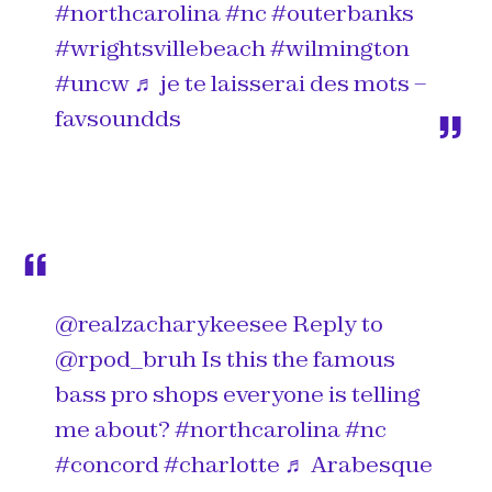
#northcarolina
#nc
#outerbanks
#wrightsvillebeach
#wilmington
#uncw
♬ je te laisserai des mots –
favsoundds
@realzacharykeesee
Reply to
@rpod_bruh Is this the famous
bass pro shops everyone is telling
me about?
#northcarolina
#nc
#concord
#charlotte
♬ Arabesque