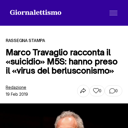
RASSEGNA STAMPA
Marco Travaglio racconta il
«suicidio» M5S: hanno preso
Tutti gli articoli
il «virus del berlusconismo»
Chi siamo
Redazione
0
0
19 Feb 2019
Contatti