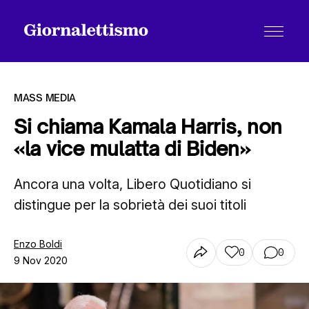
MASS MEDIA
Si chiama Kamala Harris, non
«la vice mulatta di Biden»
Tutti gli articoli
Ancora una volta, Libero Quotidiano si
distingue per la sobrietà dei suoi titoli
Chi siamo
Enzo Boldi
0
0
Contatti
9 Nov 2020