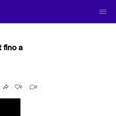
 fino a
0
0