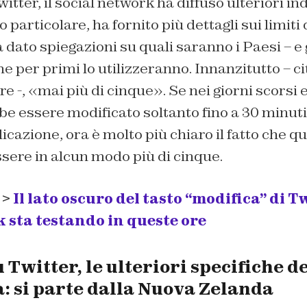
Twitter, il social network ha diffuso ulteriori in
particolare, ha fornito più dettagli sui limiti
a dato spiegazioni su quali saranno i Paesi – e 
he per primi lo utilizzeranno. Innanzitutto – ci
Tre
-, «mai più di cinque». Se nei giorni scorsi 
e essere modificato soltanto fino a 30 minuti 
cazione, ora è molto più chiaro il fatto che q
sere in alcun modo più di cinque.
 >
Il lato oscuro del tasto “modifica” di Tw
 sta testando in queste ore
u Twitter, le ulteriori specifiche d
: si parte dalla Nuova Zelanda