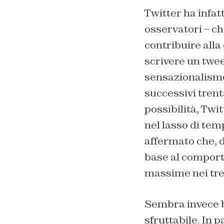
Twitter ha infatt
osservatori – ch
contribuire alla
scrivere un twee
sensazionalismo 
successivi trent
possibilità, Twi
nel lasso di tem
affermato che, d
base al comporta
massime nei tre
Sembra invece be
sfruttabile. In p