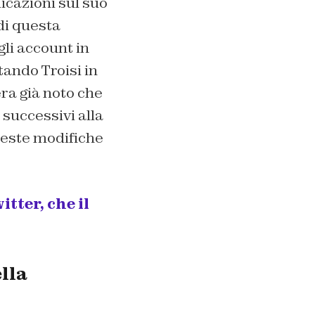
dicazioni sul suo
 di questa
gli account in
tando Troisi in
era già noto che
successivi alla
ueste modifiche
itter, che il
ella