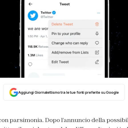
Aggiungi Giornalettismo tra le tue fonti preferite su Google
on parsimonia. Dopo l’annuncio della possibili