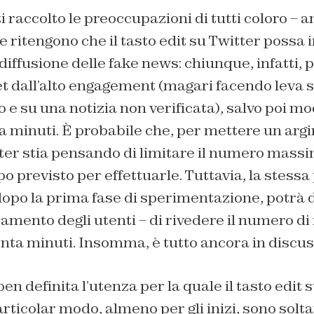
i raccolto le preoccupazioni di tutti coloro – an
e ritengono che il tasto edit su Twitter possa
 diffusione delle fake news: chiunque, infatti,
t dall’alto engagement (magari facendo leva s
e su una notizia non verificata), salvo poi mod
a minuti. È probabile che, per mettere un arg
tter stia pensando di limitare il numero mass
po previsto per effettuarle. Tuttavia, la stess
opo la prima fase di sperimentazione, potrà d
mento degli utenti – di rivedere il numero di
nta minuti. Insomma, è tutto ancora in discus
n definita l’utenza per la quale il tasto edit 
articolar modo, almeno per gli inizi, sono solt