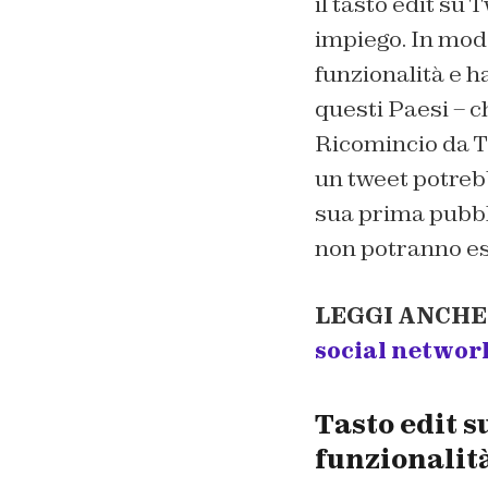
il tasto edit su 
impiego. In modo 
funzionalità e h
questi Paesi – c
Ricomincio da 
un tweet potrebb
sua prima pubbli
non potranno es
LEGGI ANCHE
social network
Tasto edit s
funzionalità