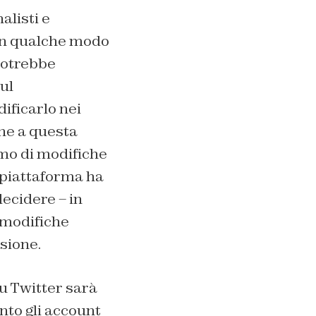
alisti e
 in qualche modo
 potrebbe
ul
ificarlo nei
ine a questa
imo di modifiche
a piattaforma ha
ecidere – in
 modifiche
sione.
su Twitter sarà
anto gli account