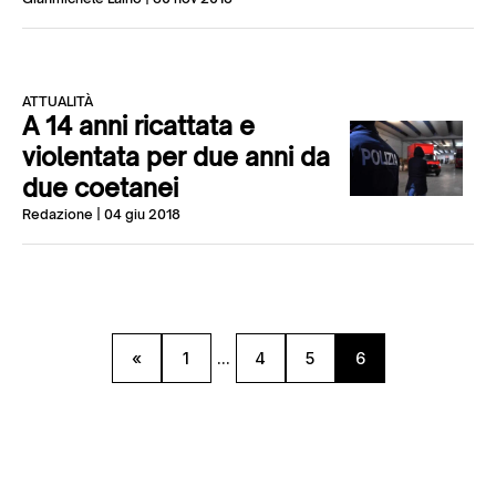
ATTUALITÀ
A 14 anni ricattata e
violentata per due anni da
due coetanei
Redazione
| 04 giu 2018
«
1
...
4
5
6