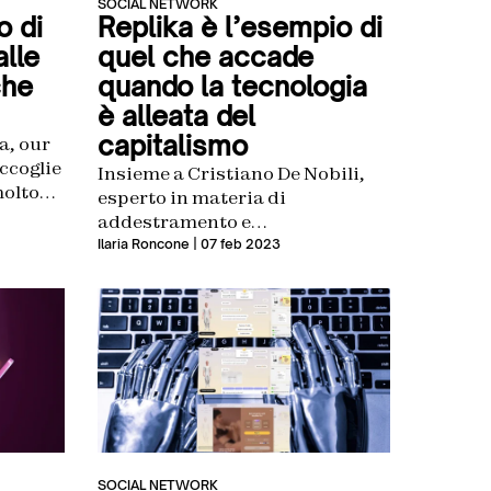
SOCIAL NETWORK
o di
Replika è l’esempio di
alle
quel che accade
che
quando la tecnologia
è alleata del
capitalismo
a, our
ccoglie
Insieme a Cristiano De Nobili,
molto
esperto in materia di
gli
addestramento e
nioni e
funzionamento dell’AI, abbiamo
Ilaria Roncone
| 07 feb 2023
sviluppato una riflessione sul
ro
funzionamento del chatbot
Replika
SOCIAL NETWORK