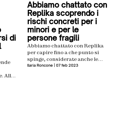
Abbiamo chattato con
Replika scoprendo i
rischi concreti per i
o
minori e per le
si di
persone fragili
l
Abbiamo chattato con Replika
per capire fino a che punto si
spinge, considerate anche le
iende
ragioni fornite dal Garante per
Ilaria Roncone
| 07 feb 2023
chiuderne i server in Italia
e. Allo
to
tto di
sembra
ri