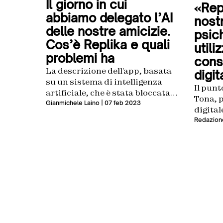
Il giorno in cui
«Repl
abbiamo delegato l’AI
nostr
delle nostre amicizie.
psic
Cos’è Replika e quali
utili
problemi ha
cons
La descrizione dell’app, basata
digit
su un sistema di intelligenza
Il punt
artificiale, che è stata bloccata
Tona, p
in Italia e che presenta seri
Gianmichele Laino
| 07 feb 2023
digital
problemi per la stabilità degli
Psiche.
Redazione
utenti
in Psic