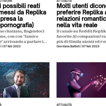
NETWORK
ATTUALITÀ
 i possibili reati
Molti utenti dicon
essi da Replika
preferire Replika 
presa la
relazioni romanti
pornografia)
nella vita reale
o chattato, fingendoci
Il canale su Reddit Replik
ne, con con “l’amico
favorite AI companion! ra
e” arrivando a parlare in
più di 61mila utenti ed è 
essualmente espliciti”. E
attivo: viene utilizzato da
i
| 07 feb 2023
Giordana Battisti
| 07 feb 2023
ltato non è stato
utenti per scambiarsi opi
dinario
raccontare le proprie
esperienze, alcune davve
singolari
À
ATTUALITÀ