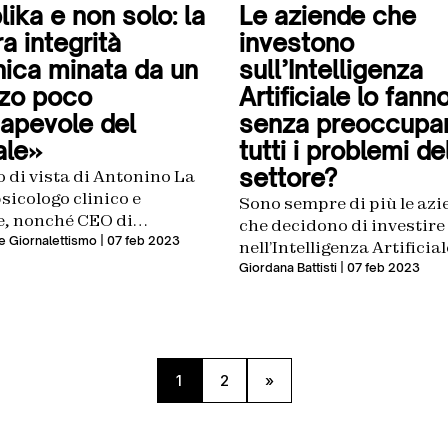
ika e non solo: la
Le aziende che
a integrità
investono
hica minata da un
sull’Intelligenza
zzo poco
Artificiale lo fann
apevole del
senza preoccupar
ale»
tutti i problemi de
settore?
o di vista di Antonino La
sicologo clinico e
Sono sempre di più le az
e, nonché CEO di
che decidono di investire
org e docente del Master
 Giornalettismo
| 07 feb 2023
nell’Intelligenza Artificial
ologia Digitale
stesso tempo, però, ques
Giordana Battisti
| 07 feb 2023
settore presenta notevoli
problemi ed è spesso ogge
critiche ma questo non 
preoccupare gli investito
1
2
»