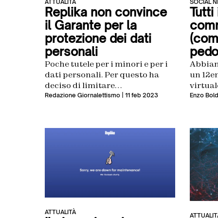
ATTUALITÀ
SOCIAL 
Replika non convince
Tutti
il Garante per la
comm
protezione dei dati
(com
personali
pedo
Poche tutele per i minori e per i
Abbiam
dati personali. Per questo ha
un 12en
deciso di limitare
virtual
momentaneamente il
modo “s
Redazione Giornalettismo
| 11 feb 2023
Enzo Bold
trattamento dei dati degli utenti
il risu
italiani da parte di Luka,
straor
l’azienda statunitense che
sviluppa e gestisce
l’applicazione
ATTUALITÀ
ATTUALIT