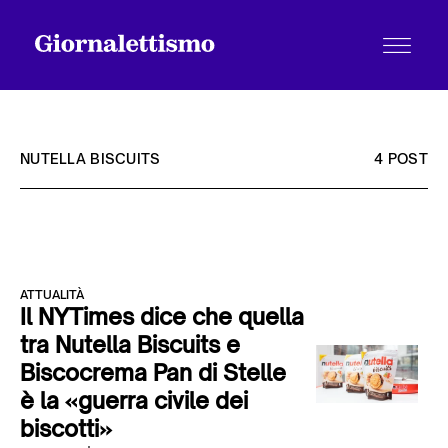
NUTELLA BISCUITS
4 POST
Tutti gli articoli
ATTUALITÀ
Chi siamo
Il NYTimes dice che quella
tra Nutella Biscuits e
Biscocrema Pan di Stelle
Contatti
è la «guerra civile dei
biscotti»