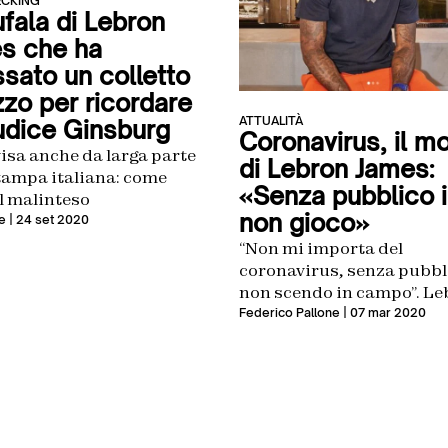
ECKING
ufala di Lebron
s che ha
ssato un colletto
zzo per ricordare
ATTUALITÀ
iudice Ginsburg
Coronavirus, il m
isa anche da larga parte
di Lebron James:
tampa italiana: come
«Senza pubblico 
l malinteso
non gioco»
e
| 24 set 2020
“Non mi importa del
coronavirus, senza pubbl
non scendo in campo”. L
James è categorico: in cas
Federico Pallone
| 07 mar 2020
partite a porte chiuse no