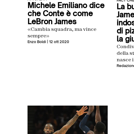
FACT CH
Michele Emiliano dice
La b
che Conte è come
Jame
LeBron James
indo
«Cambia squadra, ma vince
di pi
sempre»
la g
Enzo Boldi
| 12 ott 2020
Condiv
della s
nasce i
Redazion