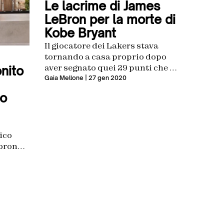
Le lacrime di James
LeBron per la morte di
Kobe Bryant
Il giocatore dei Lakers stava
tornando a casa proprio dopo
aver segnato quei 29 punti che lo
onito
avevano fatto battere il “Balck
Gaia Mellone
| 27 gen 2020
Mamba”
io
ico
ebron
o di
n gioca