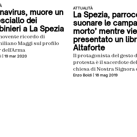
À
ATTUALITÀ
navirus, muore un
La Spezia, parroc
sciallo dei
suonare le campa
inieri a La Spezia
morto’ mentre vi
movente ricordo di
presentato un libr
iliano Maggi sul profilo
Altaforte
 dell’Arma
Il protagonista del gesto 
i
| 19 mar 2020
protesta è il sacerdote de
chiesa di Nostra Signora 
Salute
Enzo Boldi
| 18 mag 2019