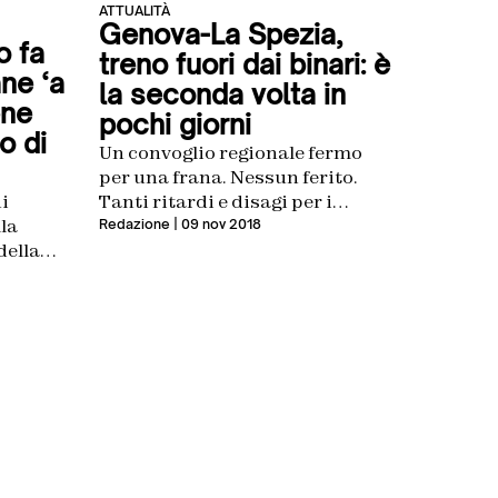
ATTUALITÀ
Genova-La Spezia,
o fa
treno fuori dai binari: è
ne ‘a
la seconda volta in
ene
pochi giorni
o di
Un convoglio regionale fermo
per una frana. Nessun ferito.
Tanti ritardi e disagi per i
di
viaggiatori
lla
Redazione
| 09 nov 2018
della