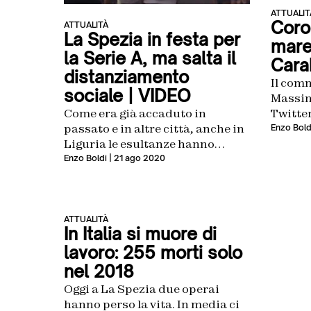
ATTUALIT
Coro
ATTUALITÀ
La Spezia in festa per
mare
la Serie A, ma salta il
Carab
distanziamento
Il com
sociale | VIDEO
Massim
Twitter
Come era già accaduto in
passato e in altre città, anche in
Enzo Bold
Liguria le esultanze hanno
superato le norme anti-contagio
Enzo Boldi
| 21 ago 2020
ATTUALITÀ
In Italia si muore di
lavoro: 255 morti solo
nel 2018
Oggi a La Spezia due operai
hanno perso la vita. In media ci