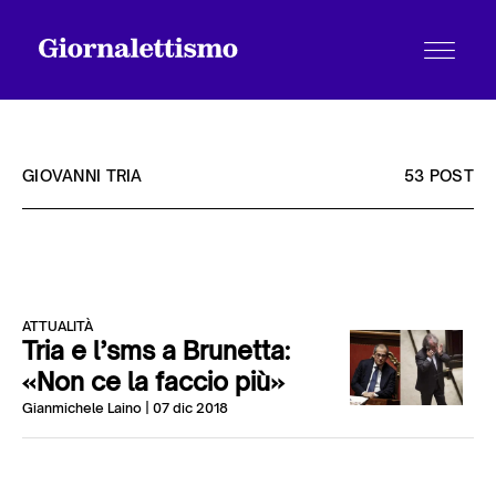
GIOVANNI TRIA
53 POST
Tutti gli articoli
ATTUALITÀ
Chi siamo
Tria e l’sms a Brunetta:
«Non ce la faccio più»
Gianmichele Laino
| 07 dic 2018
Contatti