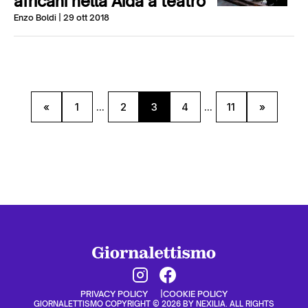
africani nella Aida a teatro
Enzo Boldi
| 29 ott 2018
«
1
...
2
3
4
...
11
»
PRIVACY POLICY
COOKIE POLICY
GIORNALETTISMO COPYRIGHT © 2026 BY NEXILIA. ALL RIGHTS