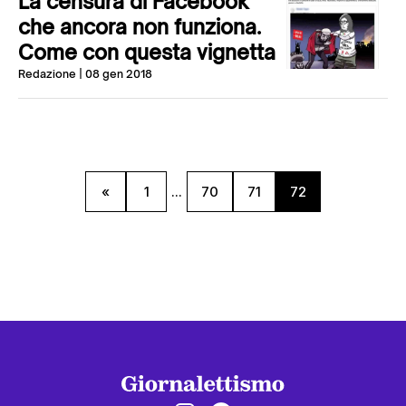
La censura di Facebook
che ancora non funziona.
Come con questa vignetta
Redazione
| 08 gen 2018
«
1
...
70
71
72