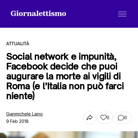
ATTUALITÀ
Social network e impunità,
Facebook decide che puoi
Tutti gli articoli
augurare la morte ai vigili di
Roma (e l’Italia non può farci
Chi siamo
niente)
Gianmichele Laino
Contatti
0
0
9 Feb 2018