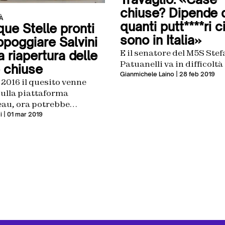
chiuse? Dipende 
À
quanti putt****ri c
que Stelle pronti
sono in Italia»
ppoggiare Salvini
E il senatore del M5S Ste
a riapertura delle
Patuanelli va in difficoltà
 chiuse
Gianmichele Laino
| 28 feb 2019
 2016 il quesito venne
sulla piattaforma
au, ora potrebbe
si il copione
i
| 01 mar 2019