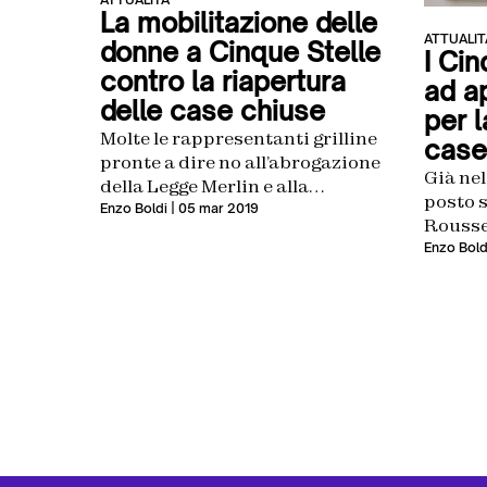
La mobilitazione delle
ATTUALIT
donne a Cinque Stelle
I Cin
contro la riapertura
ad a
delle case chiuse
per l
Molte le rappresentanti grilline
case
pronte a dire no all’abrogazione
Già nel
della Legge Merlin e alla
posto 
proposta della Lega
Enzo Boldi
| 05 mar 2019
Rousse
ripeter
Enzo Bold