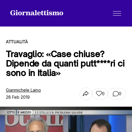
ATTUALITÀ
Travaglio: «Case chiuse?
Dipende da quanti putt****ri ci
Tutti gli articoli
sono in Italia»
Chi siamo
Gianmichele Laino
0
0
28 Feb 2019
Contatti