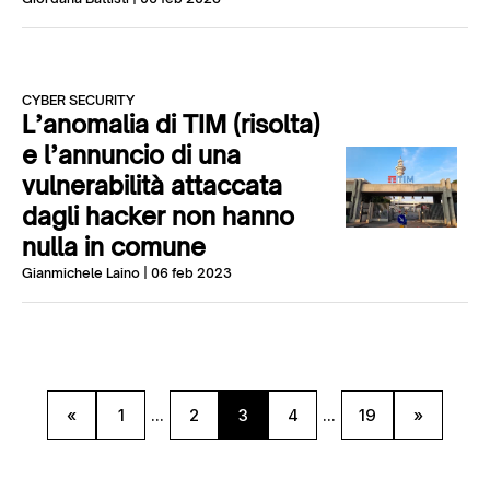
CYBER SECURITY
L’anomalia di TIM (risolta)
e l’annuncio di una
vulnerabilità attaccata
dagli hacker non hanno
nulla in comune
Gianmichele Laino
| 06 feb 2023
«
1
...
2
3
4
...
19
»