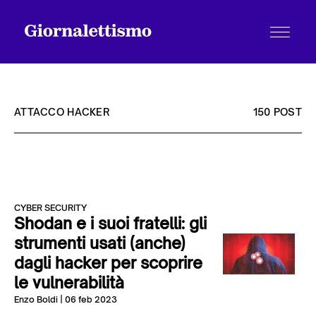
ATTACCO HACKER
150 POST
Tutti gli articoli
CYBER SECURITY
Chi siamo
Shodan e i suoi fratelli: gli
strumenti usati (anche)
dagli hacker per scoprire
Contatti
le vulnerabilità
Enzo Boldi
| 06 feb 2023