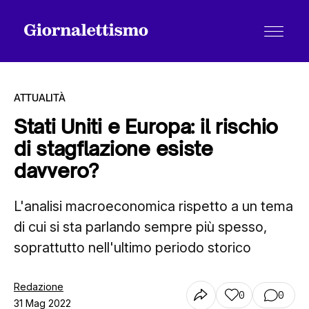
ATTUALITÀ
Stati Uniti e Europa: il rischio
di stagflazione esiste
Tutti gli articoli
davvero?
L'analisi macroeconomica rispetto a un tema
Chi siamo
di cui si sta parlando sempre più spesso,
soprattutto nell'ultimo periodo storico
Contatti
Redazione
0
0
31 Mag 2022