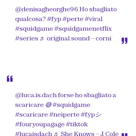
@denisagheorghe96
Ho sbagliato
qualcosa?
#fyp
#perte
#viral
#squidgame
#squidgamenetflix
#series
♬ original sound – corni
@luca.is.dach
forse ho sbagliato a
scaricare 😅
#squidgame
#scaricare
#neiperte
#fypシ
#fouryoupagage
#tiktok
#lucaisdach
♬ She Knows – J. Cole