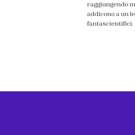
raggiungendo mili
addicono a un le
fantascientifici.