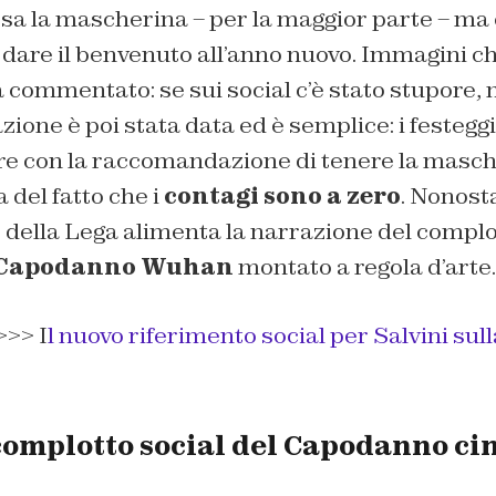
sa la mascherina – per la maggior parte – ma 
 dare il benvenuto all’anno nuovo. Immagini che 
 commentato: se sui social c’è stato stupore,
azione è poi stata data ed è semplice: i festeg
re con la raccomandazione di tenere la masche
 del fatto che i
contagi sono a zero
. Nonosta
der della Lega alimenta la narrazione del compl
i Capodanno Wuhan
montato a regola d’arte.
>> I
l nuovo riferimento social per Salvini sull
 complotto social del Capodanno ci