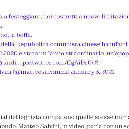
a a festeggiare, noi costretti a nuove limitazion
à.
no, la beffa.
 della Repubblica comunista cinese ha infatti
l 2020 è stato un “anno straordinario, un’epo
e grandi…
pic.twitter.com/fIgAiDr0v2
vini (@matteosalvinimi)
January 3, 2021
cial del leghista compaiono quelle stesse imm
 mondo. Matteo Salvini, in video, parla con un s