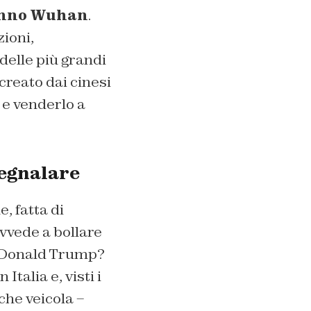
anno Wuhan
.
zioni,
delle più grandi
creato dai cinesi
 e venderlo a
egnalare
, fatta di
ovvede a bollare
ve Donald Trump?
talia e, visti i
che veicola –