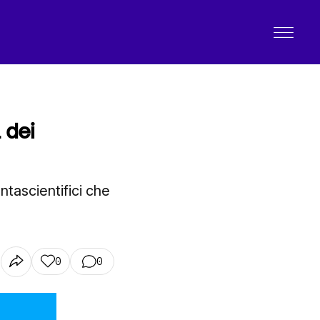
 dei
ntascientifici che
0
0