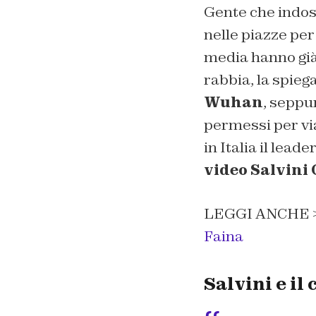
Gente che indos
nelle piazze per
media hanno già
rabbia, la spieg
Wuhan
, seppu
permessi per via
in Italia il lea
video Salvin
LEGGI ANCHE >
Faina
Salvini e il