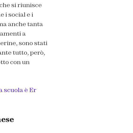
che si riunisce
i social e i
 ma anche tanta
giamenti a
rine, sono stati
nte tutto, però,
otto con un
a scuola è Er
nese