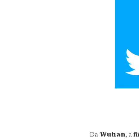
Da
Wuhan
, a 