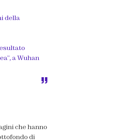
i della
 esultato
pea”, a Wuhan
agini che hanno
ottofondo di