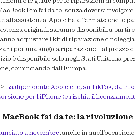
trumenti e le guide per le riparazioni di comput
acBook Pro fai da te, senza doversi rivolgere
all’assistenza. Apple ha affermato che le part
istenza originali saranno disponibili a partire
ranno acquistare i kit di riparazione o noleggiar
arli per una singola riparazione – al prezzo di 
zio è disponibile solo negli Stati Uniti ma pre
one, cominciando dall’Europa.
 >
La dipendente Apple che, su TikTok, dà inf
orsione per l’iPhone (e rischia il licenziament
MacBook fai da te: la rivoluzione
nunciato a novembre
, anche in quell’occasion