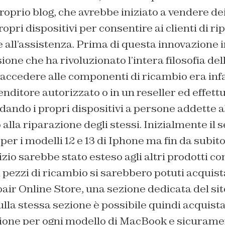
roprio blog, che avrebbe iniziato a vendere dei
opri dispositivi per consentire ai clienti di ri
e all’assistenza. Prima di questa innovazione 
one che ha rivoluzionato l’intera filosofia dell
ccedere alle componenti di ricambio era infat
enditore autorizzato o in un reseller ed effettua
idando i propri dispositivi a persone addette a
lla riparazione degli stessi. Inizialmente il s
 per i modelli 12 e 13 di Iphone ma fin da subi
vizio sarebbe stato esteso agli altri prodotti c
pezzi di ricambio si sarebbero potuti acquista
pair Online Store,
una sezione dedicata del sito
ulla stessa sezione è possibile quindi acquist
azione per ogni modello di MacBook e sicuramen