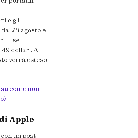
er portatili
i e gli
 dal 23 agosto e
li – se
49 dollari. Al
sto verrà esteso
o su come non
o)
 di Apple
e con un post