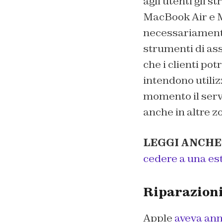
agli utenti gli s
MacBook Air e M
necessariamente 
strumenti di ass
che i clienti pot
intendono utilizz
momento il servi
anche in altre z
LEGGI ANCHE
cedere a una est
Riparazioni 
Apple
aveva an