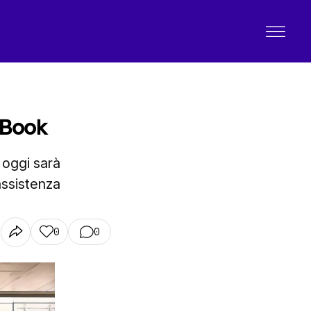
cBook
 oggi sarà
assistenza
0
0