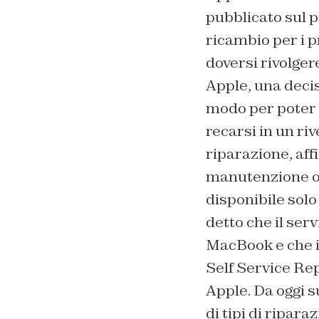
pubblicato sul p
ricambio per i pr
doversi rivolger
Apple, una decisi
modo per poter a
recarsi in un riv
riparazione, aff
manutenzione o a
disponibile solo
detto che il ser
MacBook e che i 
Self Service Re
Apple. Da oggi s
di tipi di ripar