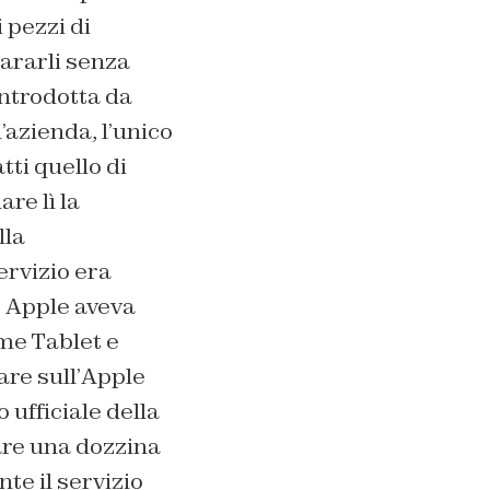
 pezzi di
pararli senza
introdotta da
’azienda, l’unico
ti quello di
re lì la
lla
ervizio era
to Apple aveva
ome Tablet e
re sull’
Apple
 ufficiale della
are una dozzina
te il servizio