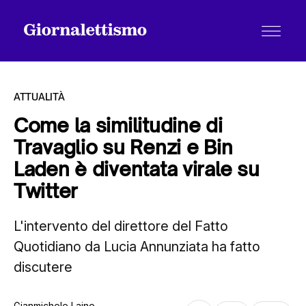
ATTUALITÀ
Come la similitudine di
Travaglio su Renzi e Bin
Tutti gli articoli
Laden è diventata virale su
Twitter
Chi siamo
L'intervento del direttore del Fatto
Quotidiano da Lucia Annunziata ha fatto
Contatti
discutere
Gianmichele Laino