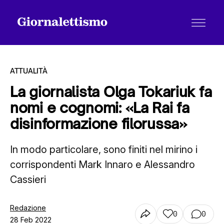
ATTUALITÀ
La giornalista Olga Tokariuk fa
nomi e cognomi: «La Rai fa
Tutti gli articoli
disinformazione filorussa»
In modo particolare, sono finiti nel mirino i
Chi siamo
corrispondenti Mark Innaro e Alessandro
Cassieri
Contatti
Redazione
0
0
28 Feb 2022