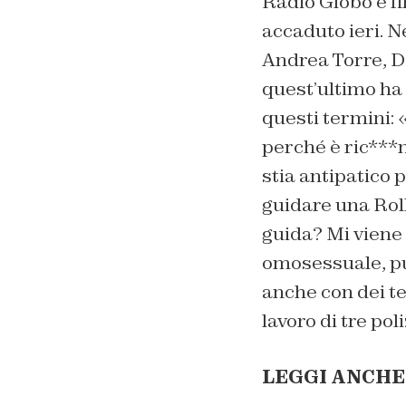
Radio Globo è fi
accaduto ieri. N
Andrea Torre, D
quest’ultimo ha 
questi termini: 
perché è ric***
stia antipatico 
guidare una
Rol
guida? Mi viene 
omosessuale, pu
anche con dei te
lavoro di tre pol
LEGGI ANCHE