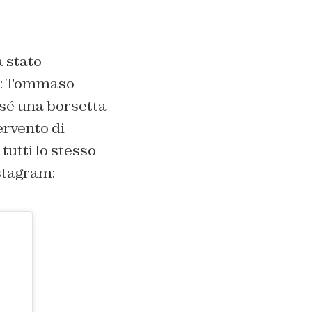
 stato
ne: Tommaso
 sé una borsetta
ervento di
tutti lo stesso
stagram: