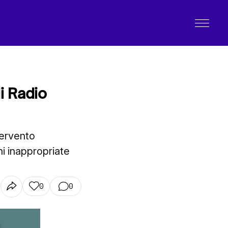
i Radio
tervento
ni inappropriate
0
0