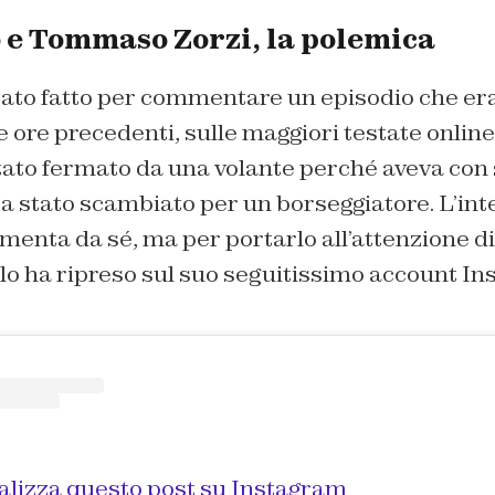
 e Tommaso Zorzi, la polemica
tato fatto per commentare un episodio che era
e ore precedenti, sulle maggiori testate onli
tato fermato da una volante perché aveva con
ra stato scambiato per un borseggiatore. L’int
enta da sé, ma per portarlo all’attenzione di 
o ha ripreso sul suo seguitissimo account In
alizza questo post su Instagram