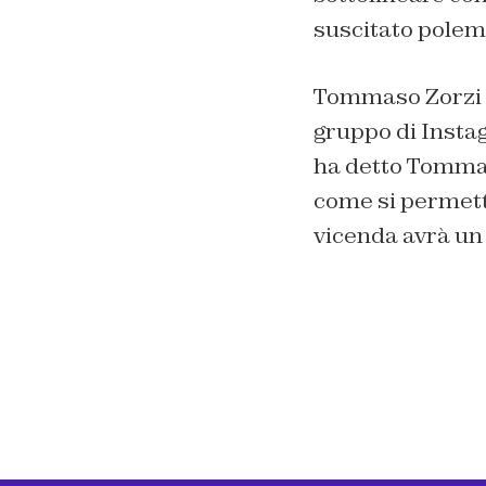
suscitato polem
Tommaso Zorzi è
gruppo di Instag
ha detto Tommas
come si permett
vicenda avrà un s