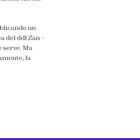
blicando un
a del ddl Zan –
e serve. Ma
amente, la