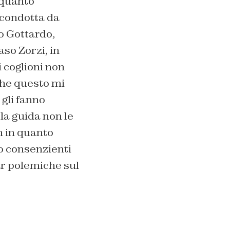
 quanto
 condotta da
o Gottardo,
so Zorzi, in
i coglioni non
che questo mi
 gli fanno
ola guida non le
n in quanto
o consenzienti
ar polemiche sul