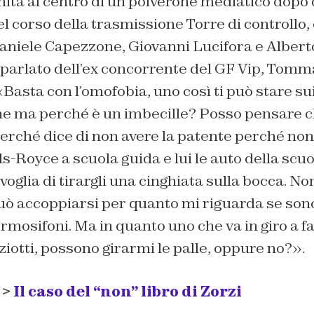
nita al centro di un polverone mediatico dopo
el corso della trasmissione Torre di controllo,
aniele Capezzone, Giovanni Lucifora e Albert
parlato dell’ex concorrente del GF Vip, Tomma
«Basta con l’omofobia, uno così ti può stare su
ne ma perché è un imbecille? Posso pensare 
perché dice di non avere la patente perché non
ls-Royce
a scuola guida e lui le auto della scu
voglia di tirargli una cinghiata sulla bocca. No
ò accoppiarsi per quanto mi riguarda se son
rmosifoni. Ma in quanto uno che va in giro a f
iziotti, possono girarmi le palle, oppure no?».
 >
Il caso del “non” libro di Zorzi