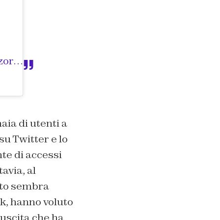
Un post condiviso da Tommaso Zorzi (@tommasozorzi)
ia di utenti a
u Twitter e lo
te di accessi
avia, al
nto sembra
rk, hanno voluto
 uscita che ha