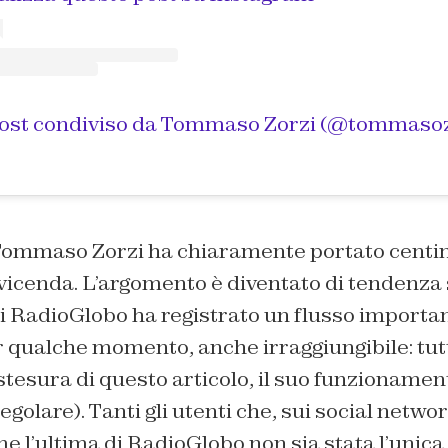
 Tommaso Zorzi ha chiaramente portato centina
icenda. L’argomento è diventato di tendenza s
i RadioGlobo ha registrato un flusso importan
 qualche momento, anche irraggiungibile: tutt
tesura di questo articolo, il suo funzioname
egolare). Tanti gli utenti che, sui social netwo
e l’ultima di RadioGlobo non sia stata l’unica