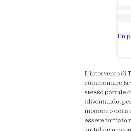
L’intervento di
commentare la v
stesso portale d
(diventando, per
momento della s
essere tornato r
sottolineare com