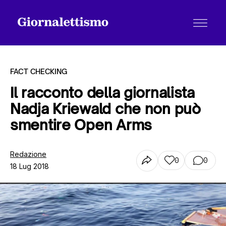
FACT CHECKING
Il racconto della giornalista
Nadja Kriewald che non può
Tutti gli articoli
smentire Open Arms
Chi siamo
Redazione
0
0
18 Lug 2018
Contatti