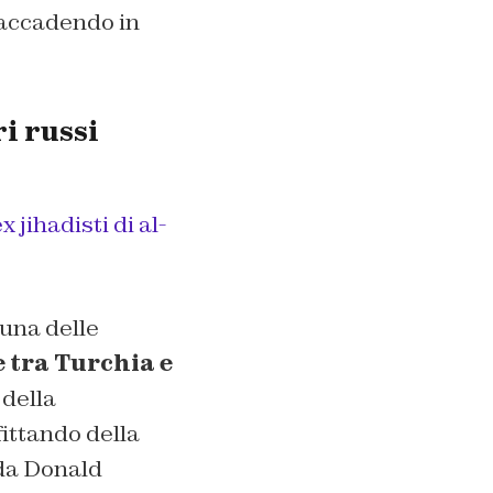
 accadendo in
i russi
 jihadisti di al-
 una delle
 tra Turchia e
 della
fittando della
 da Donald