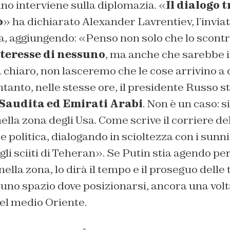
no interviene sulla diplomazia. «
Il dialogo 
o
» ha dichiarato Alexander Lavrentiev, l’inviat
ia, aggiungendo: «Penso non solo che lo scontr
nteresse di nessuno
, ma anche che sarebbe i
 chiaro, non lasceremo che le cose arrivino 
ntanto, nelle stesse ore, il presidente Russo 
Saudita ed Emirati Arabi
. Non è un caso: si
 nella zona degli Usa. Come scrive il corriere de
e politica, dialogando in scioltezza con i sunni
 gli sciiti di Teheran». Se Putin stia agendo 
ella zona, lo dirà il tempo e il proseguo delle 
 uno spazio dove posizionarsi, ancora una volta
del medio Oriente.