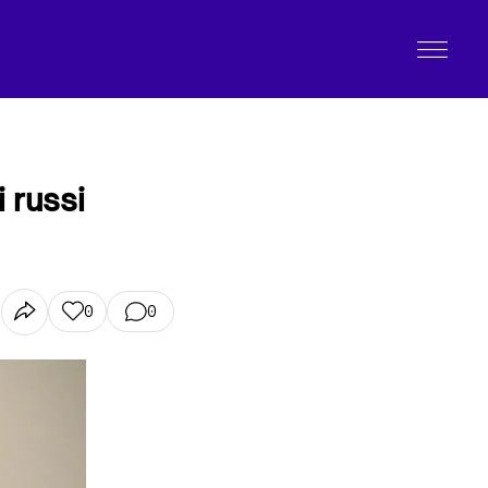
i russi
0
0