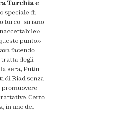
tra Turchia e
o speciale di
o turco- siriano
naccettabile».
a questo punto»
stava facendo
 tratta degli
lla sera, Putin
ti di Riad senza
per promuovere
trattative. Certo
, in uno dei