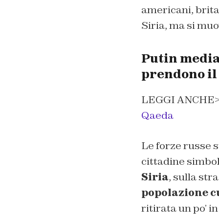
americani, brit
Siria, ma si mu
Putin mediat
prendono il
LEGGI ANCHE
Qaeda
Le forze russe 
cittadine simbol
Siria
, sulla str
popolazione 
ritirata un po’ 