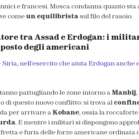
annici e francesi. Mosca condanna quanto sta
ove come
un equilibrista
sul filo del rasoio.
ore tra Assad e Erdogan: i militar
 posto degli americani
>
Siria, nell’esercito che aiuta Erdogan anche ex
stanno pattugliando le zone intorno a
Manbij
,
o di questo nuovo conflitto: si trova al
confine
ada per arrivare a
Kobane
, ossia la roccaforte
curda
. E mentre i militari si dispongono appro
in fretta e furia delle forze americane ordinata