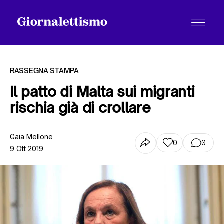
RASSEGNA STAMPA
Il patto di Malta sui migranti
rischia già di crollare
Tutti gli articoli
Gaia Mellone
0
0
9 Ott 2019
Chi siamo
Contatti