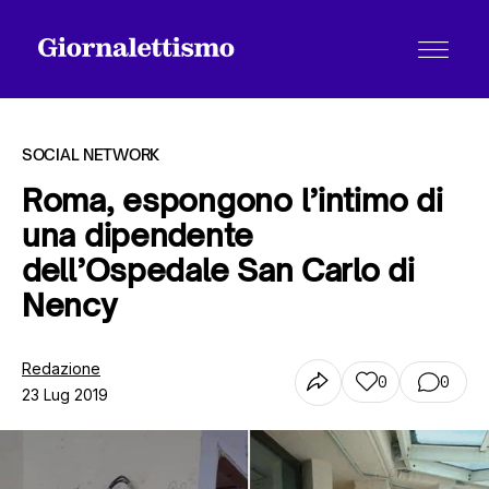
SOCIAL NETWORK
Roma, espongono l’intimo di
una dipendente
Tutti gli articoli
dell’Ospedale San Carlo di
Nency
Chi siamo
Redazione
0
0
23 Lug 2019
Contatti