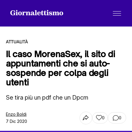
ATTUALITÀ
Il caso MorenaSex, il sito di
appuntamenti che si auto-
Tutti gli articoli
sospende per colpa degli
utenti
Chi siamo
Se tira più un pdf che un Dpcm
Contatti
Enzo Boldi
0
0
7 Dic 2020