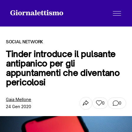
SOCIAL NETWORK
Tinder introduce il pulsante
antipanico per gli
Tutti gli articoli
appuntamenti che diventano
pericolosi
Chi siamo
Gaia Mellone
0
0
24 Gen 2020
Contatti