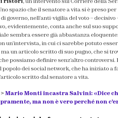
i ristori
, un intervento sul
Corriere della Ser
 Uno spazio che il senatore a vita si è preso per
i di governo, nell’anti-vigilia del voto – decisivo
ivo, evidentemente, conta anche sul suo support
oriale sembra essere già abbastanza eloquente
n un’intervista, in cui ci sarebbe potuto esse
 ma un articolo scritto di suo pugno, che si tro
che possiamo definire senz’altro controversi.
al popolo dei social network, che ha iniziato a f
’articolo scritto dal senatore a vita.
 >
Mario Monti incastra Salvini: «Dice c
pramente, ma non è vero perché non c’e