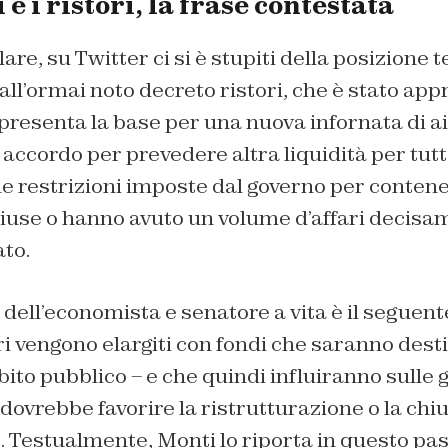
e i ristori, la frase contestata
are, su Twitter ci si è stupiti della posizione
all’ormai noto decreto ristori, che è stato app
presenta la base per una nuova infornata di aiu
 accordo per prevedere altra liquidità per tutt
le restrizioni imposte dal governo per conten
iuse o hanno avuto un volume d’affari decisa
ato.
dell’economista e senatore a vita è il seguen
ri vengono elargiti con fondi che saranno desti
ito pubblico – e che quindi influiranno sulle 
o dovrebbe favorire la ristrutturazione o la chi
io. Testualmente, Monti lo riporta in questo pa