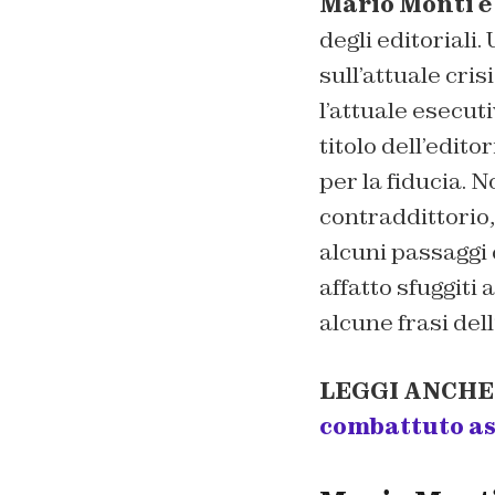
Mario Monti e 
degli editoriali.
sull’attuale cris
l’attuale esecut
titolo dell’edit
per la fiducia.
No
contraddittorio,
alcuni passaggi 
affatto sfuggiti 
alcune frasi dell
LEGGI ANCHE
combattuto as