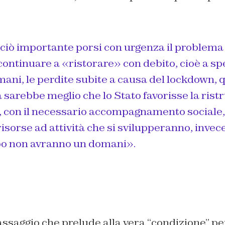
ciò importante porsi con urgenza il problema
ontinuare a «ristorare» con debito, cioè a sp
omani, le perdite subite a causa del lockdown,
à sarebbe meglio che lo Stato favorisse la rist
a, con il necessario accompagnamento sociale,
risorse ad attività che si svilupperanno, invec
o non avranno un domani».
passaggio che prelude alla vera “condizione” per