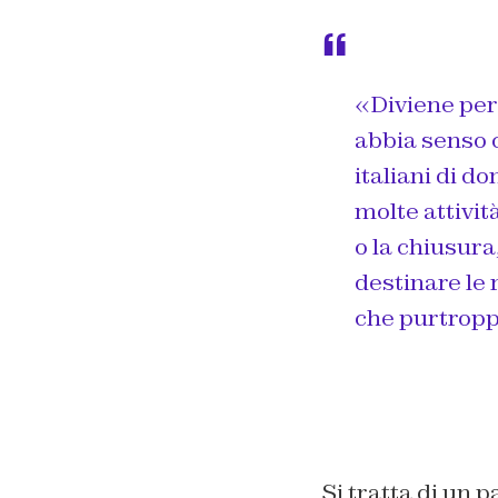
«Diviene per
abbia senso c
italiani di d
molte attivit
o la chiusur
destinare le 
che purtropp
Si tratta di un 