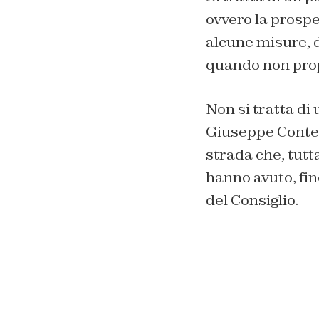
ovvero la prospe
alcune misure, d
quando non propr
Non si tratta di
Giuseppe Conte, 
strada che, tut
hanno avuto, fin
del Consiglio.