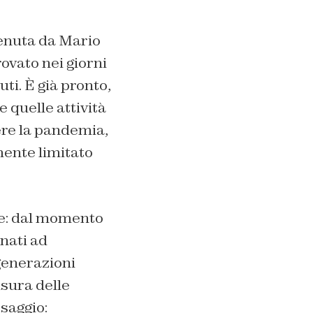
 tenuta da Mario
rovato nei giorni
ti. È già pronto,
e quelle attività
ere la pandemia,
mente limitato
te: dal momento
nati ad
generazioni
usura delle
ssaggio: