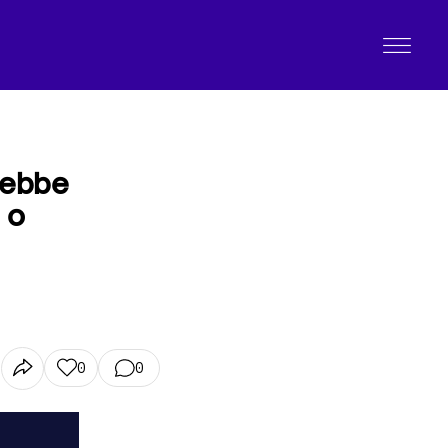
rebbe
 o
0
0