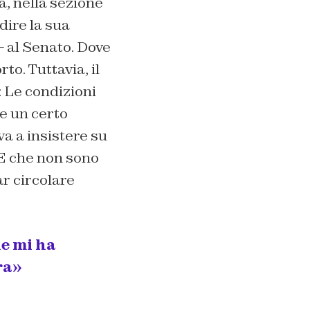
a
, nella sezione
 dire la sua
 – al Senato. Dove
o. Tuttavia, il
:
Le condizioni
re un certo
va a insistere su
 E che non sono
ar circolare
he mi ha
ra»