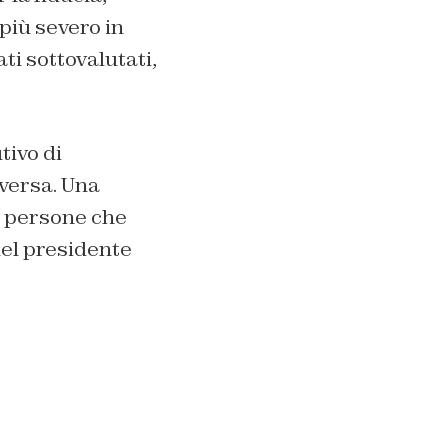
più severo in
i sottovalutati,
tivo di
versa. Una
e persone che
del presidente