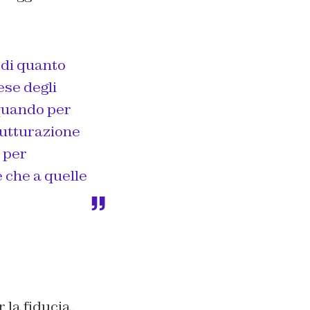
 di quanto
ese degli
 quando per
rutturazione
 per
e che a quelle
 la fiducia,