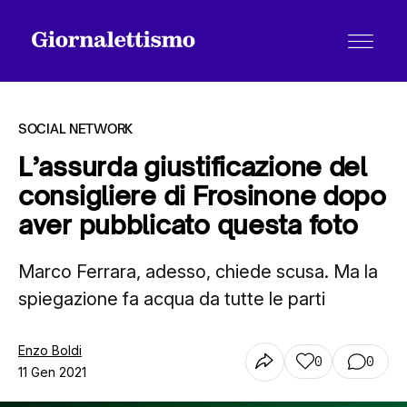
SOCIAL NETWORK
L’assurda giustificazione del
consigliere di Frosinone dopo
Tutti gli articoli
aver pubblicato questa foto
Marco Ferrara, adesso, chiede scusa. Ma la
Chi siamo
spiegazione fa acqua da tutte le parti
Contatti
Enzo Boldi
0
0
11 Gen 2021