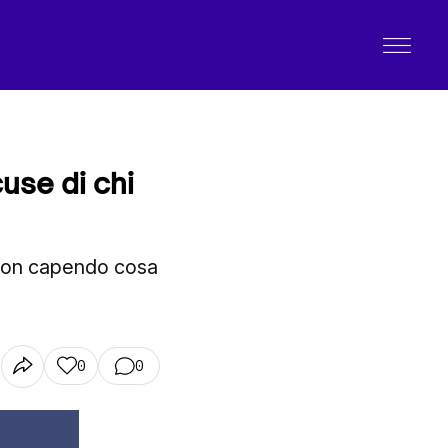
use di chi
non capendo cosa
0
0