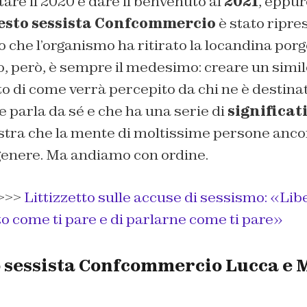
are il 2020 e dare il benvenuto al
2021
, eppur
esto sessista Confcommercio
è stato ripres
o che l’organismo ha ritirato la locandina por
to, però, è sempre il medesimo: creare un simi
 di come verrà percepito da chi ne è destinat
 parla da sé e che ha una serie di
significati
stra che la mente di moltissime persone anco
 genere. Ma andiamo con ordine.
>>>
Littizzetto sulle accuse di sessismo: «Lib
to come ti pare e di parlarne come ti pare»
o sessista Confcommercio Lucca e 