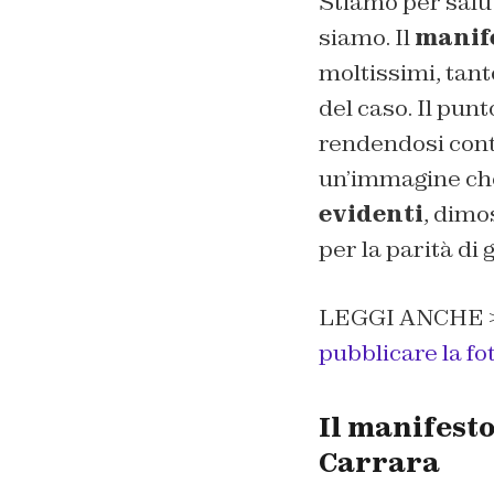
Stiamo per salut
siamo. Il
manif
moltissimi, tant
del caso. Il pun
rendendosi conto
un’immagine che
evidenti
, dimo
per la parità di
LEGGI ANCHE 
pubblicare la fo
Il manifest
Carrara