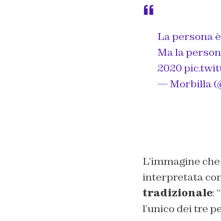
La persona è
Ma la person
2020
pic.tw
— Morbilla 
L’immagine che h
interpretata co
tradizionale
:
l’unico dei tre 