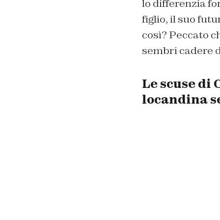
lo differenzia fo
figlio, il suo fu
così? Peccato c
sembri cadere d
Le scuse di
locandina s