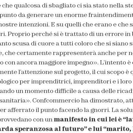
che qualcosa di sbagliato ci sia stato nella st
 punto da generare un enorme fraintendiment
nostre intenzioni. E su quelli che erano e che s
ri. Proprio perché si è trattato di un errore in
to scusa di cuore a tutti coloro che si siano se
, che certamente rappresenterà anche per no
ro con ancora maggiore impegno». L’intento è 
nte l’attenzione sul progetto, il cui scopo è q
ogico per imprenditrici, imprenditori e i lor
ando un momento difficile a causa delle rica
sanitaria». Confcommercio ha dimostrato, at
ver afferrato il punto facendo la gnorri. La sol
provvedano con un
manifesto in cui lei è “l
da speranzosa al futuro” e lui “marito, 