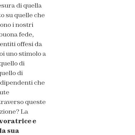
esura di quella
o su quelle che
ono i nostri
 buona fede,
ntiti offesi da
i uno stimolo a
quello di
uello di
o dipendenti che
dute
traverso queste
uzione? La
avoratrice e
la sua