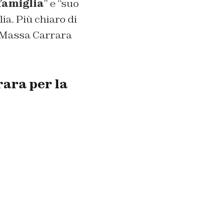
famiglia
” e “suo
lia. Più chiaro di
e Massa Carrara
ara per la