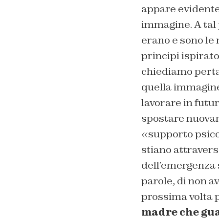
appare evidente 
immagine. A tal
erano e sono le 
principi ispirato
chiediamo pertan
quella immagine
lavorare in futu
spostare nuovame
«supporto psicol
stiano attravers
dell’emergenza 
parole, di non a
prossima volta 
madre che guar