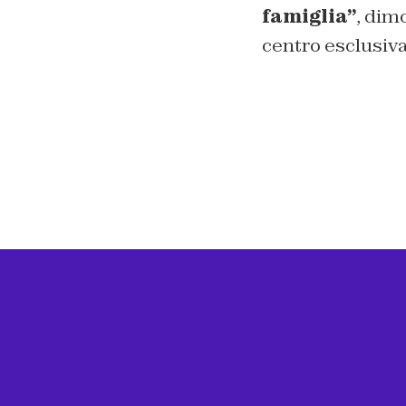
famiglia”
, dim
centro esclusiv