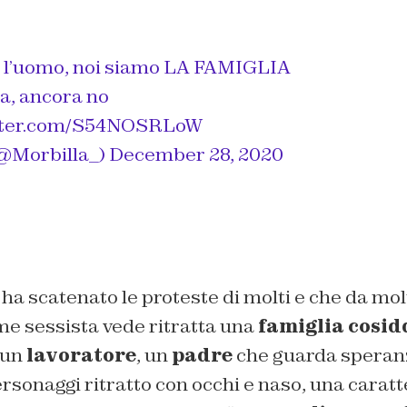
 l’uomo, noi siamo LA FAMIGLIA
a, ancora no
itter.com/S54NOSRLoW
(@Morbilla_)
December 28, 2020
a scatenato le proteste di molti e che da molt
me sessista vede ritratta una
famiglia cosid
 “un
lavoratore
, un
padre
che guarda speranz
personaggi ritratto con occhi e naso, una carat