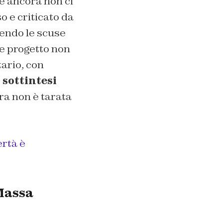
e ancora non ci
o e criticato da
gendo le scuse
le progetto non
ario, con
 sottintesi
ra non è tarata
ertà è
Massa