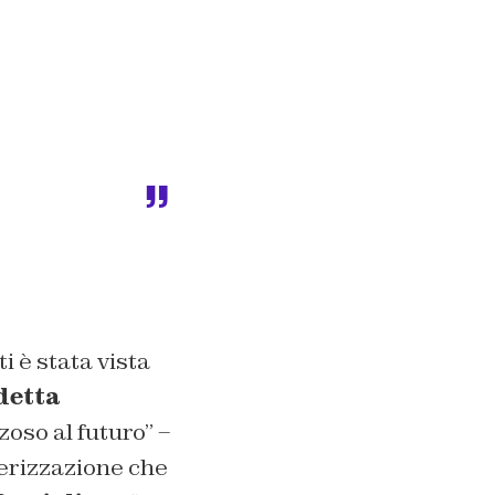
i è stata vista
detta
oso al futuro” –
terizzazione che