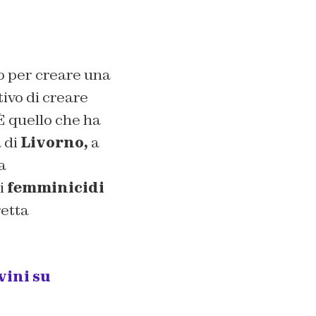
o per creare una
tivo di creare
È quello che ha
 di
Livorno,
a
a
i
femminicidi
retta
vini su