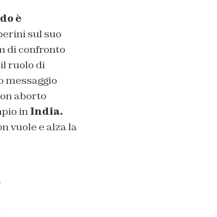
do è
erini sul suo
m di confronto
l ruolo di
suo messaggio
con aborto
pio in
India.
 vuole e alza la