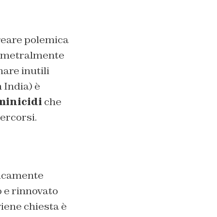
creare polemica
iametralmente
are inutili
 India) è
inicidi
che
ercorsi.
clicamente
o e rinnovato
iene chiesta è