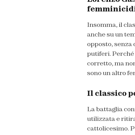
femminicid
Insomma, il clas
anche su un tem
opposto, senza c
putiferi. Perché 
corretto, ma non
sono un altro fe
Il classico 
La battaglia con
utilizzata e riti
cattolicesimo. 