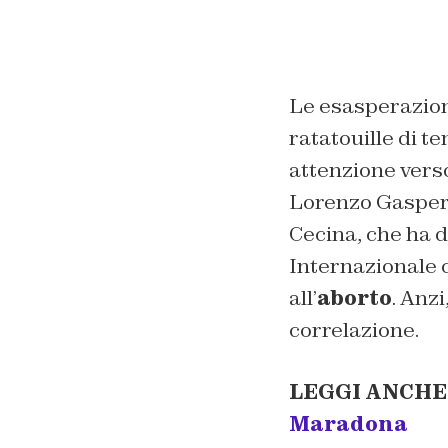
Le esasperazioni
ratatouille di t
attenzione verso
Lorenzo Gasperin
Cecina, che ha d
Internazionale c
all’
aborto
. Anz
correlazione.
LEGGI ANCHE
Maradona