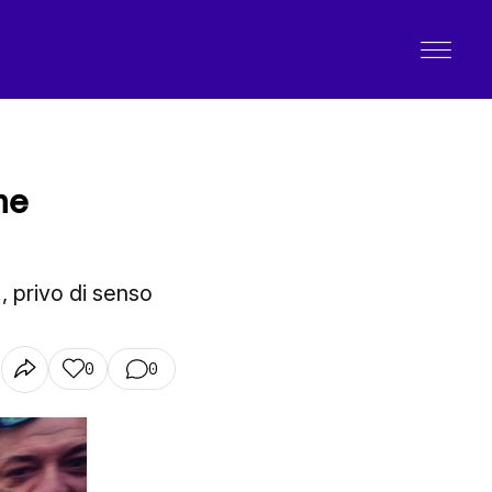
ne
, privo di senso
0
0