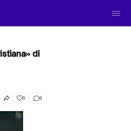
stiana» di
0
0