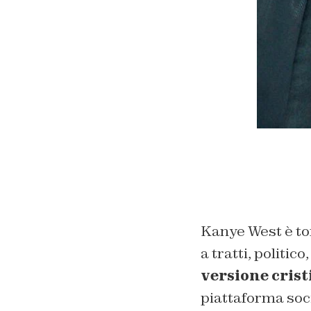
Kanye West è tor
a tratti, politico
versione cris
piattaforma soci