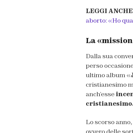
LEGGI ANCHE
aborto: «Ho quas
La «mission
Dalla sua conver
perso occasione
ultimo album «
cristianesimo me
anch’esse
incen
cristianesimo
Lo scorso anno,
ovvero delle sort