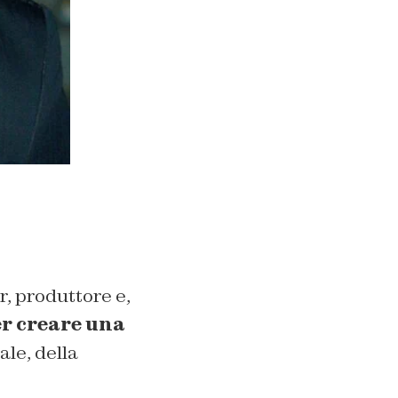
r, produttore e,
er creare una
le, della