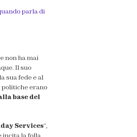
quando parla di
re non ha mai
que. Il suo
a sua fede e al
 politiche erano
alla base del
day Services
“,
incita la folla