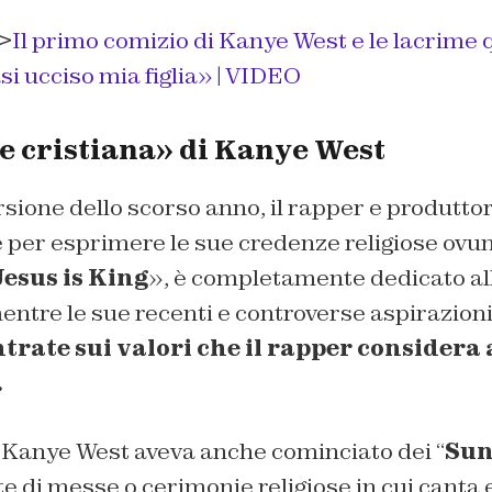
>
Il primo comizio di Kanye West e le lacrime 
i ucciso mia figlia» |
VIDEO
e cristiana» di Kanye West
sione dello scorso anno, il rapper e produtto
 per esprimere le sue credenze religiose ovun
Jesus is King
», è completamente dedicato all
ntre le sue recenti e controverse aspirazioni
trate sui valori che il rapper considera 
.
 Kanye West aveva anche cominciato dei “
Sun
e di messe o cerimonie religiose in cui canta e 