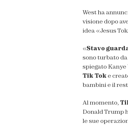
West ha annuncia
visione dopo aver
idea «Jesus Tok
«
Stavo guarda
sono turbato da 
spiegato Kanye 
Tik Tok
e creat
bambini e il re
Al momento,
Ti
Donald Trump ha
le sue operazion