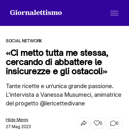
SOCIAL NETWORK
«Ci metto tutta me stessa,
cercando di abbattere le
Tutti gli articoli
insicurezze e gli ostacoli»
Tante ricette e un’unica grande passione.
Chi siamo
L'intervista a Vanessa Musumeci, animatrice
del progetto @lericettedivane
Contatti
Hilde Merini
0
0
27 Mag 2023